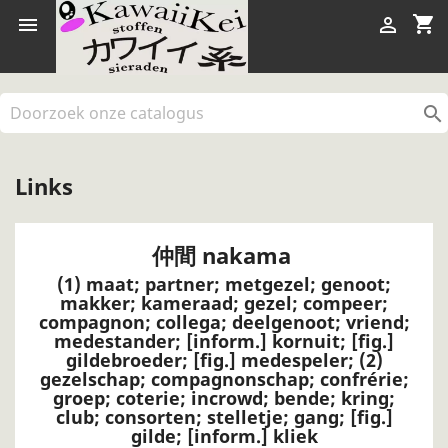
shopping_cart



Links
仲間
nakama
(1) maat; partner; metgezel; genoot;
makker; kameraad; gezel; compeer;
compagnon; collega; deelgenoot; vriend;
medestander; [inform.] kornuit; [fig.]
gildebroeder; [fig.] medespeler; (2)
gezelschap; compagnonschap; confrérie;
groep; coterie; incrowd; bende; kring;
club; consorten; stelletje; gang; [fig.]
gilde; [inform.] kliek