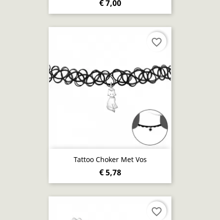
€ 7,00
favorite_border
Tattoo Choker Met Vos
€ 5,78
favorite_border