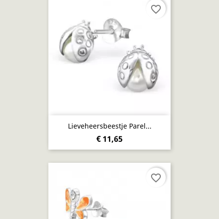
favorite_border
Lieveheersbeestje Parel...
€ 11,65
favorite_border