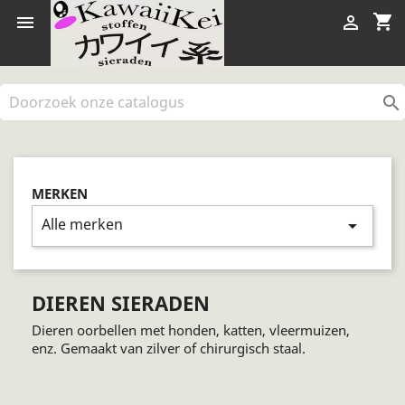
shopping_cart



MERKEN
Alle merken
arrow_drop_down
DIEREN SIERADEN
Dieren oorbellen met honden, katten, vleermuizen,
enz. Gemaakt van zilver of chirurgisch staal.