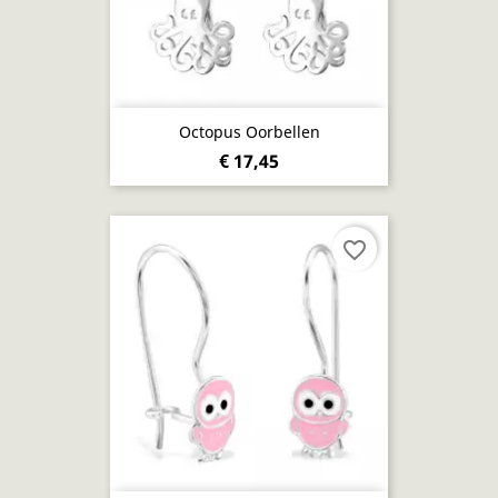
Octopus Oorbellen
€ 17,45
favorite_border