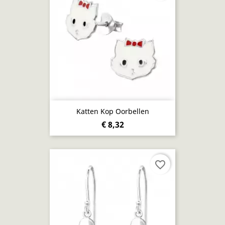
Katten Kop Oorbellen
€ 8,32
favorite_border