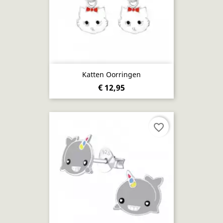
Katten Oorringen
€ 12,95
favorite_border