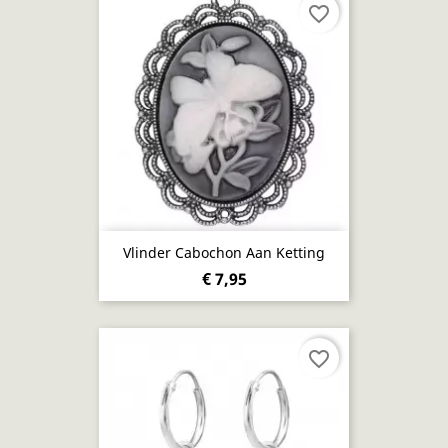
favorite_border
Vlinder Cabochon Aan Ketting
€ 7,95
favorite_border