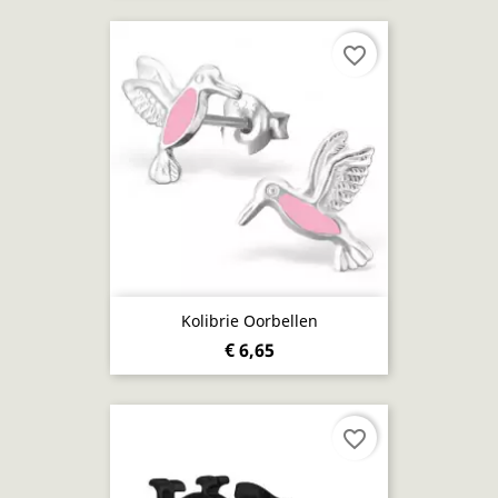
favorite_border
Kolibrie Oorbellen
€ 6,65
favorite_border