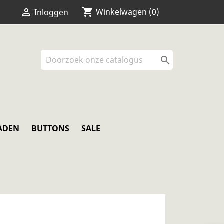
shopping_cart


Winkelwagen
(0)
Inloggen

ADEN
BUTTONS
SALE