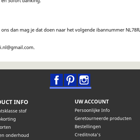
 en Sofort banking.
r ons dan mag je dat doen naar het volgende ibannummer NL78RA
ei.nl@gmail.com.
Facebook
Pinterest
Instagram
UCT INFO
UW ACCOUNT
Persoonlijke Info
tsklasse stof
Geretourneerde producten
korting
Bestellingen
oorten
Creditnota's
den onderhoud