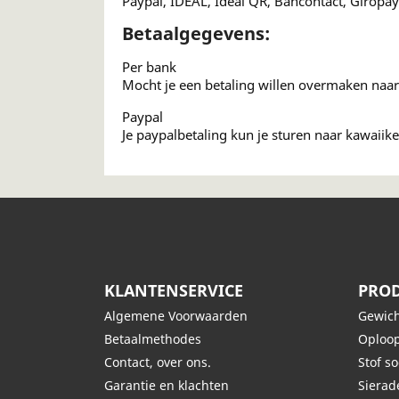
Paypal, IDEAL, Ideal QR, Bancontact, Giropay
Betaalgegevens:
Per bank
Mocht je een betaling willen overmaken naa
Paypal
Je paypalbetaling kun je sturen naar kawaiik
KLANTENSERVICE
PROD
Algemene Voorwaarden
Gewich
Betaalmethodes
Oploop
Contact, over ons.
Stof s
Garantie en klachten
Siera