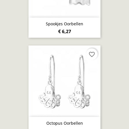
Spookjes Oorbellen
€ 6,27
favorite_border
Octopus Oorbellen