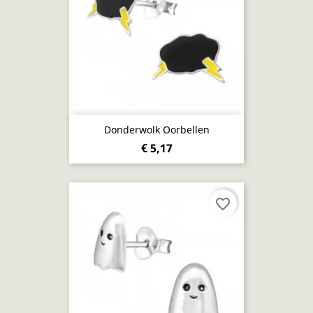
Donderwolk Oorbellen
€ 5,17
favorite_border