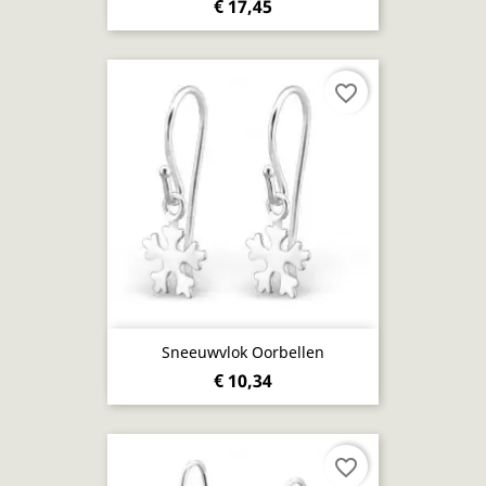
€ 17,45
favorite_border
Sneeuwvlok Oorbellen
€ 10,34
favorite_border