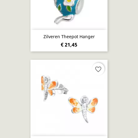
Zilveren Theepot Hanger
€ 21,45
favorite_border