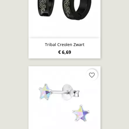
Tribal Creolen Zwart
€ 6,69
favorite_border