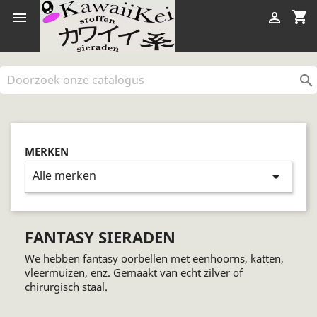
shopping_cart



MERKEN
Alle merken
arrow_drop_down
FANTASY SIERADEN
We hebben fantasy oorbellen met eenhoorns, katten,
vleermuizen, enz. Gemaakt van echt zilver of
chirurgisch staal.