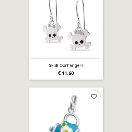
Skull Oorhangers
€ 11,60
favorite_border