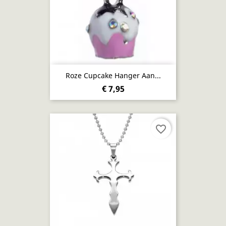
Roze Cupcake Hanger Aan...
€ 7,95
favorite_border