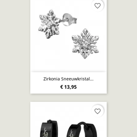
favorite_border
Zirkonia Sneeuwkristal...
€ 13,95
favorite_border