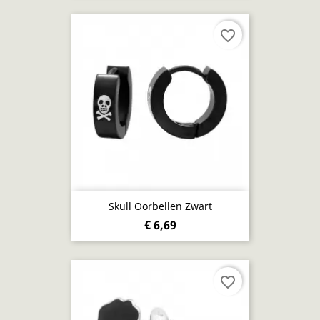
favorite_border
Skull Oorbellen Zwart
€ 6,69
favorite_border