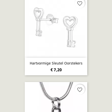
favorite_border
Hartvormige Sleutel Oorstekers
€ 7,20
favorite_border