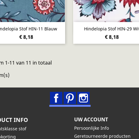
Snel bekijken
Snel bekijken


ndelopia Stof HIN-11 Blauw
Hindelopia Stof HIN-29 Wi
€ 8,18
€ 8,18
m 1-11 van 11 in totaal
m(s)
Facebook
Pinterest
Instagram
UCT INFO
UW ACCOUNT
Persoonlijke Info
tsklasse stof
Geretourneerde producten
korting