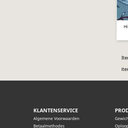
Hi
Ite
ite
KLANTENSERVICE
PROD
Algemene Voorwaarden
Gewich
Betaalmethodes
Oploop