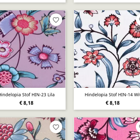
favorite_border
fa
Snel bekijken
Snel bekijken


Hindelopia Stof HIN-23 Lila
Hindelopia Stof HIN-14 Wi
€ 8,18
€ 8,18
favorite_border
fa