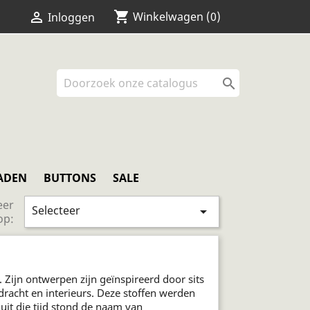
shopping_cart


Winkelwagen
(0)
Inloggen

ADEN
BUTTONS
SALE
eer
Selecteer

op:
Zijn ontwerpen zijn geïnspireerd door sits
dracht en interieurs. Deze stoffen werden
uit die tijd stond de naam van