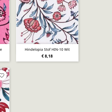
Snel bekijken

ze
Hindelopia Stof HIN-10 Wit
€ 8,18
vorite_border