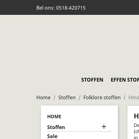
Bel ons:
0518-420715
STOFFEN
EFFEN STO
Home
Stoffen
Folklore stoffen
Hind
H
HOME
De

Stoffen
(c
Sale
in