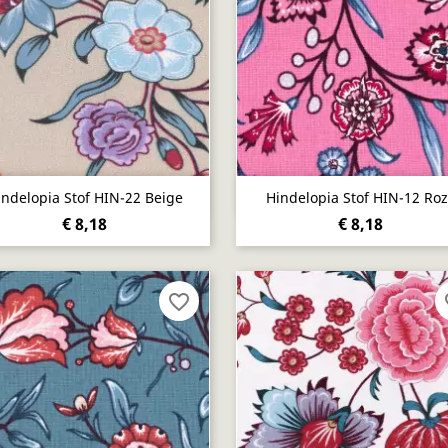
Snel bekijken
Snel bekijken


indelopia Stof HIN-22 Beige
Hindelopia Stof HIN-12 Ro
€ 8,18
€ 8,18
favorite_border
fa