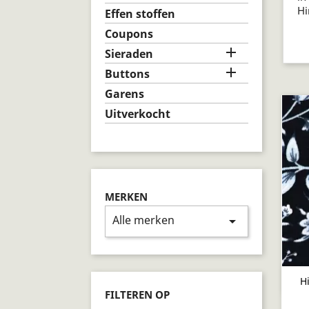
Hi
Effen stoffen
Coupons

Sieraden

Buttons
Garens
Uitverkocht
MERKEN
Alle merken
arrow_drop_down
H
FILTEREN OP