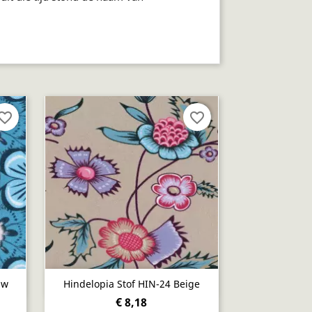
vorite_border
favorite_border
Snel bekijken

uw
Hindelopia Stof HIN-24 Beige
€ 8,18