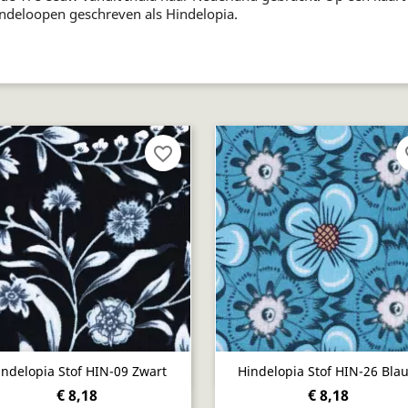
ndeloopen geschreven als Hindelopia.
favorite_border
fa
Snel bekijken
Snel bekijken


indelopia Stof HIN-09 Zwart
Hindelopia Stof HIN-26 Bla
€ 8,18
€ 8,18