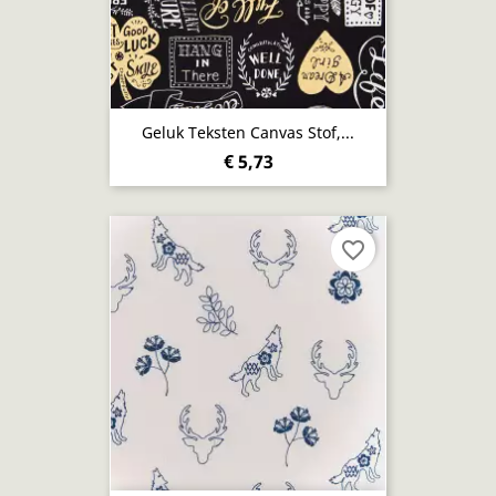
Geluk Teksten Canvas Stof,...
€ 5,73
favorite_border