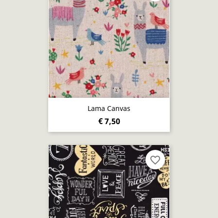
Lama Canvas
€ 7,50
favorite_border