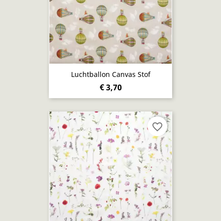
Luchtballon Canvas Stof
€ 3,70
favorite_border