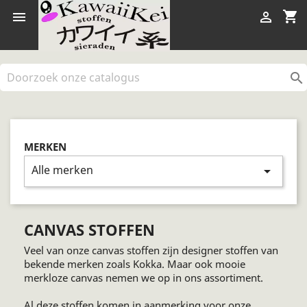
shopping_cart



MERKEN
Alle merken
arrow_drop_down
CANVAS STOFFEN
Veel van onze canvas stoffen zijn designer stoffen van
bekende merken zoals Kokka. Maar ook mooie
merkloze canvas nemen we op in ons assortiment.
Al deze stoffen komen in aanmerking voor onze