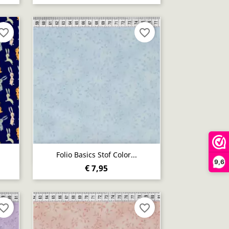
vorite_border
favorite_border
Snel bekijken

Folio Basics Stof Color...
9,6
€ 7,95
vorite_border
favorite_border