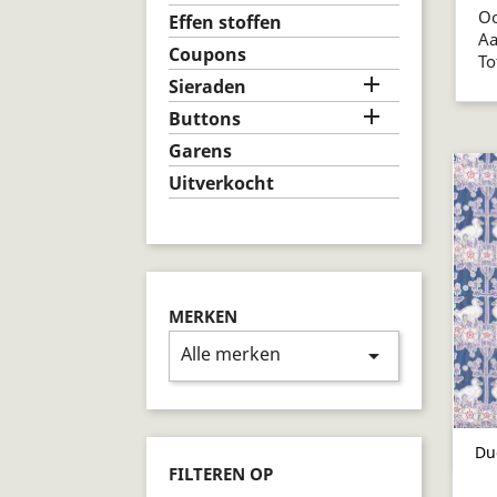
Oo
Effen stoffen
A
Coupons
To

Sieraden

Buttons
Garens
Uitverkocht
MERKEN
Alle merken
arrow_drop_down
Du
FILTEREN OP