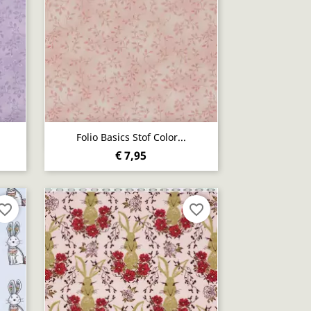
Snel bekijken

Folio Basics Stof Color...
€ 7,95
vorite_border
favorite_border