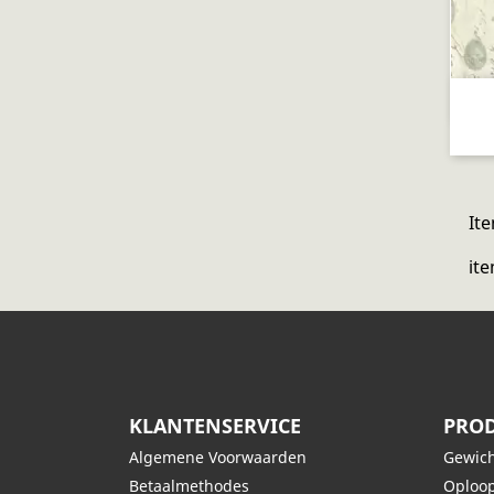
Ite
ite
KLANTENSERVICE
PROD
Algemene Voorwaarden
Gewich
Betaalmethodes
Oploop