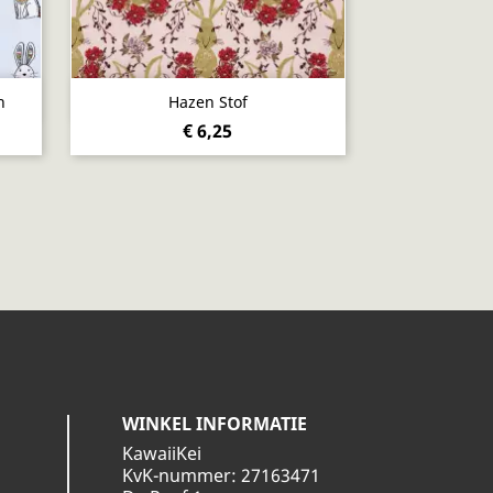
Snel bekijken

n
Hazen Stof
€ 6,25
WINKEL INFORMATIE
KawaiiKei
KvK-nummer: 27163471