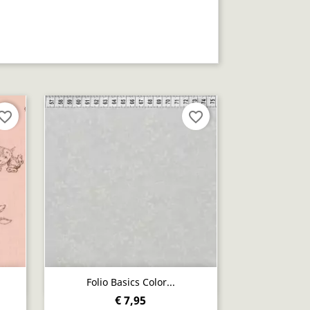
vorite_border
favorite_border
Snel bekijken

Folio Basics Color...
€ 7,95