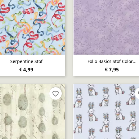
Snel bekijken
Snel bekijken


Serpentine Stof
Folio Basics Stof Color...
€ 4,99
€ 7,95
favorite_border
fa