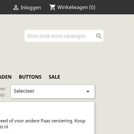
shopping_cart


Winkelwagen
(0)
Inloggen

ADEN
BUTTONS
SALE
eer
Selecteer

op:
leed of voor andere Paas versiering. Koop
i.nl