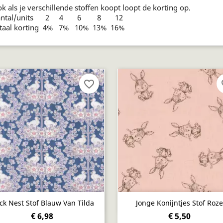
k als je verschillende stoffen koopt loopt de korting op.
antal/units 2 4 6 8 12
taal korting 4% 7% 10% 13% 16%
favorite_border
fa
Snel bekijken
Snel bekijken


ck Nest Stof Blauw Van Tilda
Jonge Konijntjes Stof Roze
€ 6,98
€ 5,50