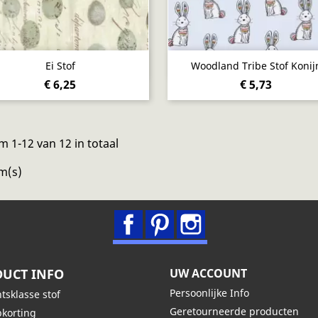
Snel bekijken
Snel bekijken


Ei Stof
Woodland Tribe Stof Konij
€ 6,25
€ 5,73
m 1-12 van 12 in totaal
m(s)
Facebook
Pinterest
Instagram
UCT INFO
UW ACCOUNT
Persoonlijke Info
tsklasse stof
Geretourneerde producten
korting