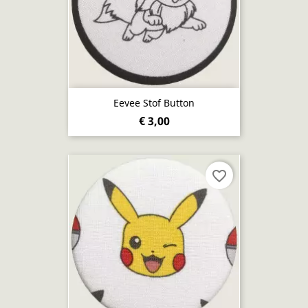
Eevee Stof Button
€ 3,00
favorite_border