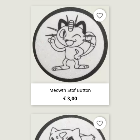
favorite_border
Meowth Stof Button
€ 3,00
favorite_border