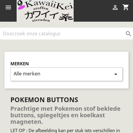
shopping_cart



MERKEN
Alle merken
arrow_drop_down
POKEMON BUTTONS
Prachtige met Pokemon stof beklede
buttons, spiegeltjes en koelkast
magneten.
LET OP : De afbeelding kan per stuk iets verschillen in