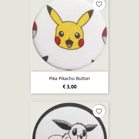
favorite_border
Pika Pikachu Button
€ 3,00
favorite_border