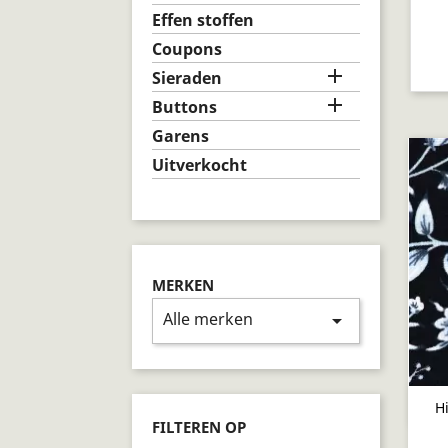
Effen stoffen
Coupons

Sieraden

Buttons
Garens
Uitverkocht
MERKEN
Alle merken
arrow_drop_down
H
FILTEREN OP