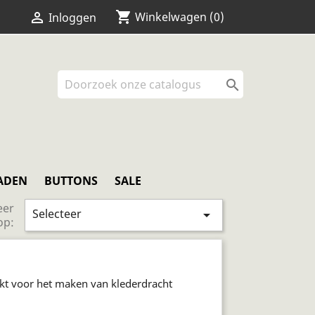
shopping_cart


Winkelwagen
(0)
Inloggen

ADEN
BUTTONS
SALE
eer
Selecteer

op:
ikt voor het maken van klederdracht