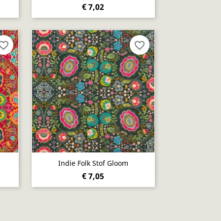
€ 7,02
vorite_border
favorite_border
Snel bekijken

Indie Folk Stof Gloom
€ 7,05