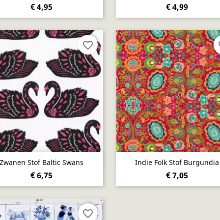
€ 4,95
€ 4,99
favorite_border
fa
Snel bekijken
Snel bekijken


Zwanen Stof Baltic Swans
Indie Folk Stof Burgundia
€ 6,75
€ 7,05
favorite_border