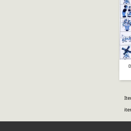
D
Ite
ite