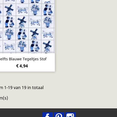
Snel bekijken

elfts Blauwe Tegeltjes Stof
€ 4,94
m 1-19 van 19 in totaal
m(s)
Facebook
Pinterest
Instagram