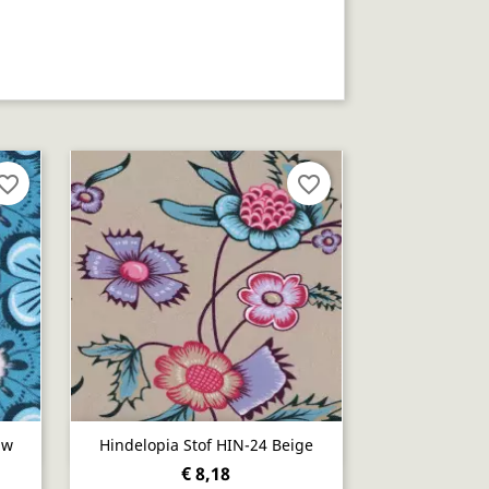
vorite_border
favorite_border
Snel bekijken

uw
Hindelopia Stof HIN-24 Beige
€ 8,18