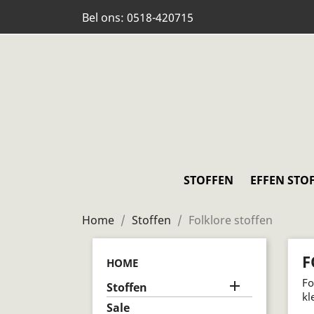
Bel ons:
0518-420715
STOFFEN
EFFEN STO
Home
Stoffen
Folklore stoffen
F
HOME
Fo

Stoffen
kl
Sale