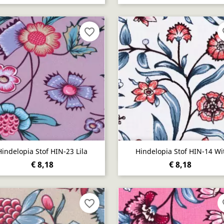
favorite_border
fa
Snel bekijken
Snel bekijken


Hindelopia Stof HIN-23 Lila
Hindelopia Stof HIN-14 Wi
€ 8,18
€ 8,18
favorite_border
fa