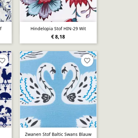
Snel bekijken

f
Hindelopia Stof HIN-29 Wit
€ 8,18
vorite_border
favorite_border
Snel bekijken

Zwanen Stof Baltic Swans Blauw