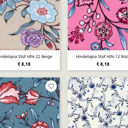
Snel bekijken
Snel bekijken


indelopia Stof HIN-22 Beige
Hindelopia Stof HIN-12 Ro
€ 8,18
€ 8,18
favorite_border
fa