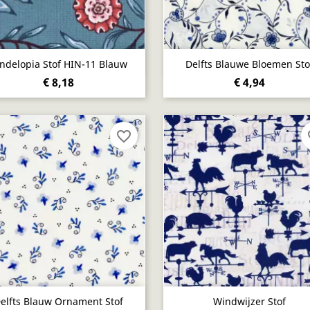
Snel bekijken
Snel bekijken


ndelopia Stof HIN-11 Blauw
Delfts Blauwe Bloemen Sto
€ 8,18
€ 4,94
favorite_border
fa
Snel bekijken
Snel bekijken


elfts Blauw Ornament Stof
Windwijzer Stof