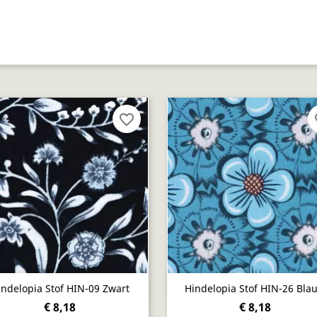
favorite_border
fa
Snel bekijken
Snel bekijken


indelopia Stof HIN-09 Zwart
Hindelopia Stof HIN-26 Bla
€ 8,18
€ 8,18