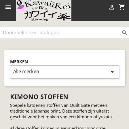
shopping_cart



MERKEN
Alle merken
arrow_drop_down
KIMONO STOFFEN
Soepele katoenen stoffen van Quilt Gate met een
traditionele Japanse print. Deze stoffen zijn uiterst
geschikt voor het maken van een kimono of yukata.
Al deze stoffen komen in aanmerking voor onze