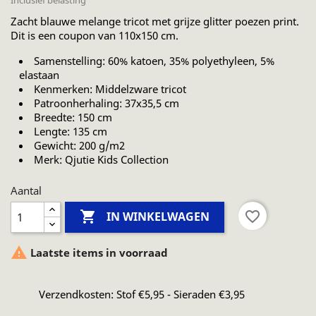
Inclusief belasting
Zacht blauwe melange tricot met grijze glitter poezen print.
Dit is een coupon van 110x150 cm.
Samenstelling: 60% katoen, 35% polyethyleen, 5%
elastaan
Kenmerken: Middelzware tricot
Patroonherhaling: 37x35,5 cm
Breedte: 150 cm
Lengte: 135 cm
Gewicht: 200 g/m2
Merk: Qjutie Kids Collection
Aantal

favorite_border
IN WINKELWAGEN

Laatste items in voorraad
Verzendkosten: Stof €5,95 - Sieraden €3,95