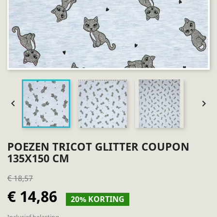


POEZEN TRICOT GLITTER COUPON
135X150 CM
€ 18,57
€ 14,86
20% KORTING