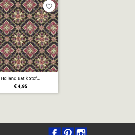
favorite_border
Snel bekijken

Holland Batik Stof...
€ 4,95
Facebook
Pinterest
Instagram