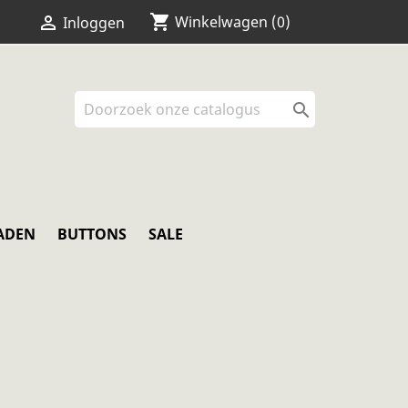
shopping_cart


Winkelwagen
(0)
Inloggen

ADEN
BUTTONS
SALE