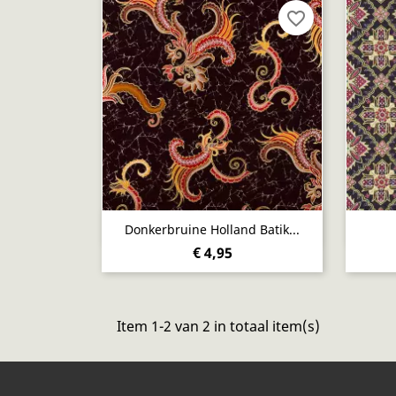
favorite_border
Snel bekijken

Donkerbruine Holland Batik...
€ 4,95
Item 1-2 van 2 in totaal item(s)