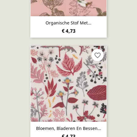
Organische Stof Met...
€ 4,73
favorite_border
Bloemen, Bladeren En Bessen...
€ 4,73