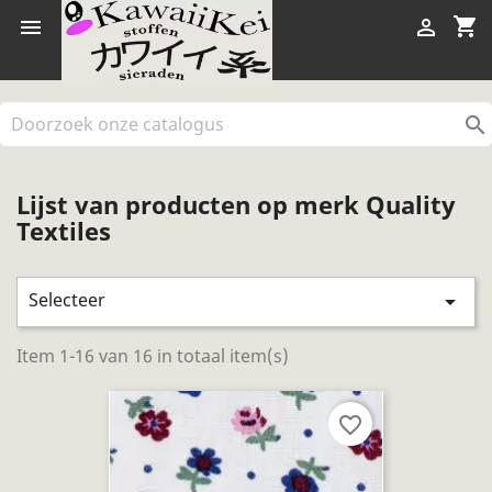
shopping_cart



Lijst van producten op merk Quality
Textiles
Selecteer

Item 1-16 van 16 in totaal item(s)
favorite_border