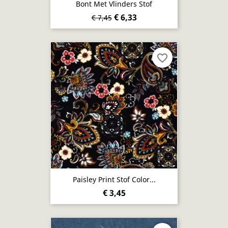
Bont Met Vlinders Stof
€ 6,33
€ 7,45
favorite_border
Paisley Print Stof Color...
€ 3,45