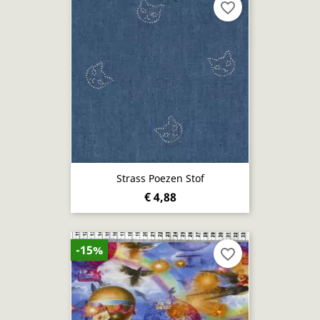
favorite_border
Strass Poezen Stof
€ 4,88
-15%
favorite_border