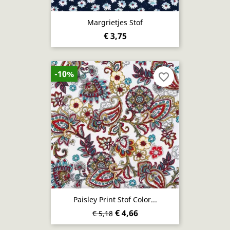
Margrietjes Stof
€ 3,75
-10%
favorite_border
Paisley Print Stof Color...
€ 4,66
€ 5,18