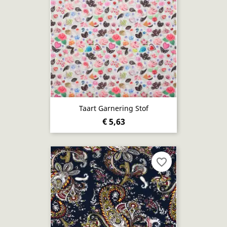
Taart Garnering Stof
€ 5,63
favorite_border