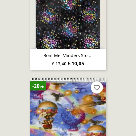
Bont Met Vlinders Stof...
€ 10,05
€ 13,40
-20%
favorite_border