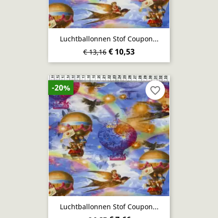
Luchtballonnen Stof Coupon...
€ 10,53
€ 13,16
-20%
favorite_border
Luchtballonnen Stof Coupon...