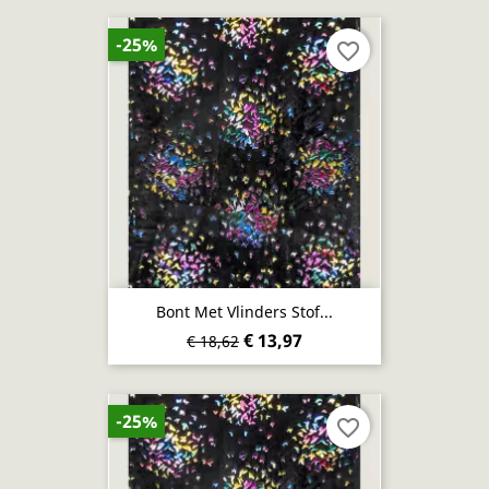
-25%
favorite_border
Bont Met Vlinders Stof...
€ 13,97
€ 18,62
-25%
favorite_border