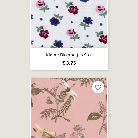
Kleine Bloemetjes Stof
€ 3,75
favorite_border