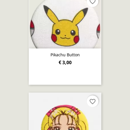
favorite_border
Pikachu Button
€ 3,00
favorite_border