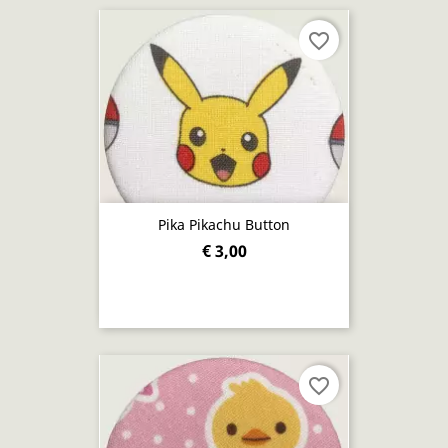
favorite_border
Pika Pikachu Button
€ 3,00
favorite_border