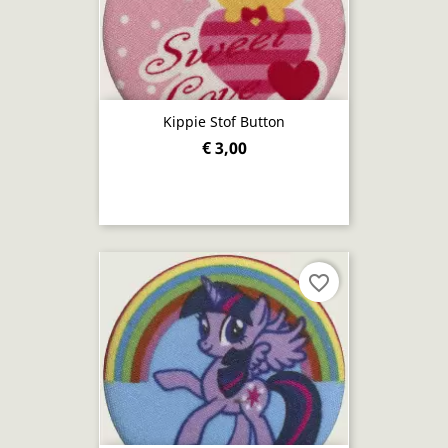
Kippie Stof Button
€ 3,00
favorite_border