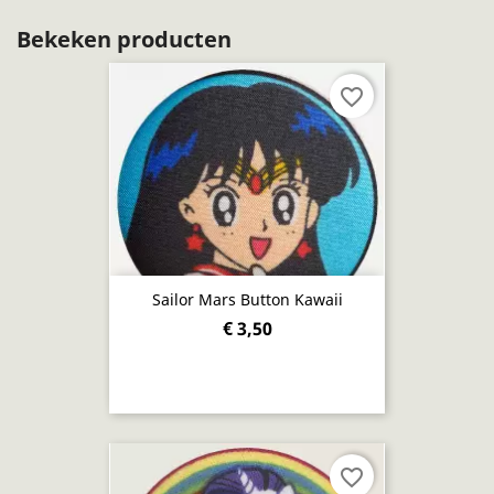
Bekeken producten
favorite_border
Sailor Mars Button Kawaii
€ 3,50
favorite_border