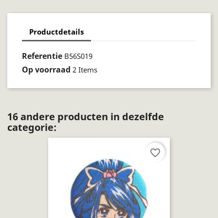
Productdetails
Referentie
B56S019
Op voorraad
2 Items
16 andere producten in dezelfde
categorie:
favorite_border