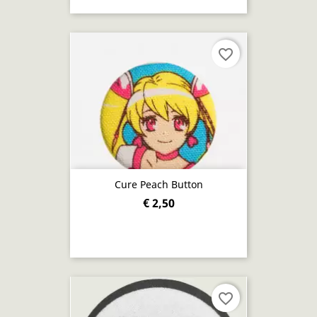
favorite_border
Cure Peach Button
€ 2,50
favorite_border