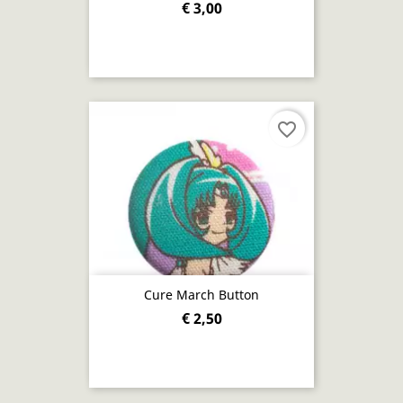
€ 3,00
favorite_border
Cure March Button
€ 2,50