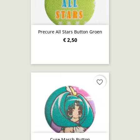
Precure All Stars Button Groen
€ 2,50
favorite_border
Cure March Button