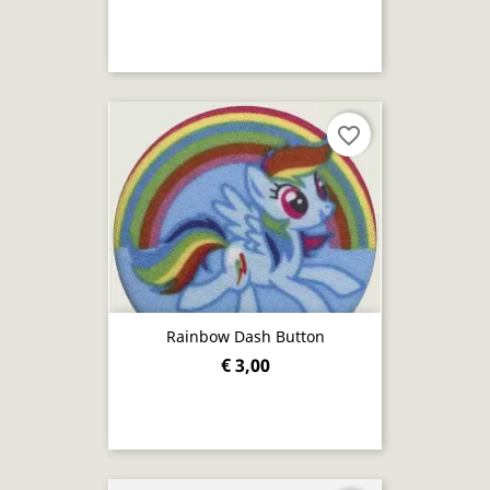
favorite_border
Rainbow Dash Button
€ 3,00