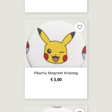
favorite_border
Pikachu Magneet Knipoog
€ 3,00