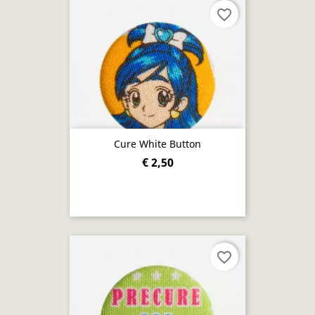
favorite_border
Cure White Button
€ 2,50
favorite_border