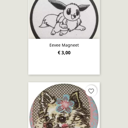
Eevee Magneet
€ 3,00
favorite_border