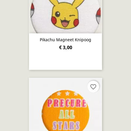
Pikachu Magneet Knipoog
€ 3,00
favorite_border