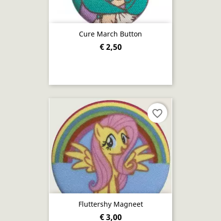
Cure March Button
€ 2,50
favorite_border
Fluttershy Magneet
€ 3,00