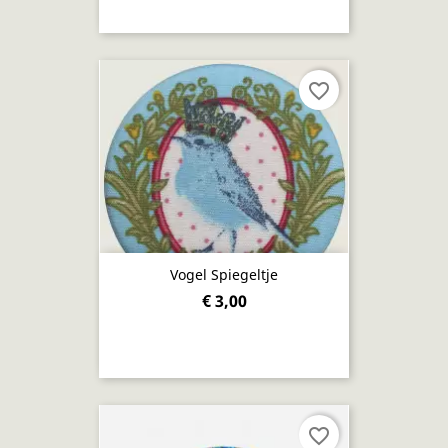
favorite_border
Vogel Spiegeltje
€ 3,00
favorite_border