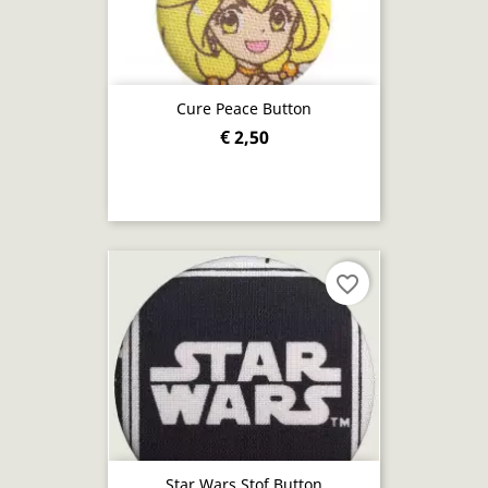
Cure Peace Button
€ 2,50
favorite_border
Star Wars Stof Button