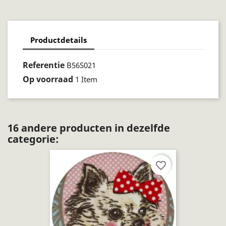
Productdetails
Referentie
B56S021
Op voorraad
1 Item
16 andere producten in dezelfde
categorie:
favorite_border