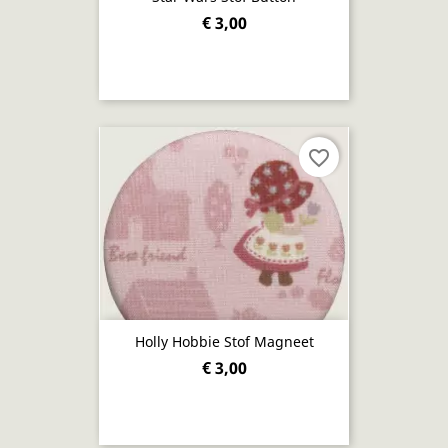
€ 3,00
favorite_border
Holly Hobbie Stof Magneet
€ 3,00