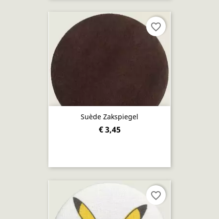
favorite_border
Suède Zakspiegel
€ 3,45
favorite_border