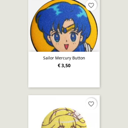
favorite_border
Sailor Mercury Button
€ 3,50
favorite_border