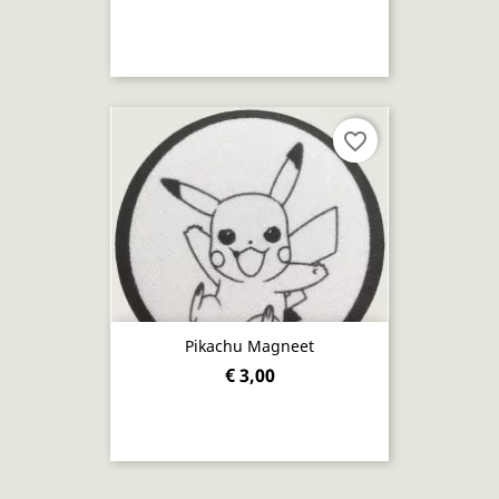
favorite_border
Pikachu Magneet
€ 3,00