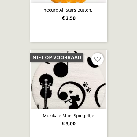
Precure All Stars Button...
€ 2,50
NIET OP VOORRAAD
favorite_border
Muzikale Muis Spiegeltje
€ 3,00