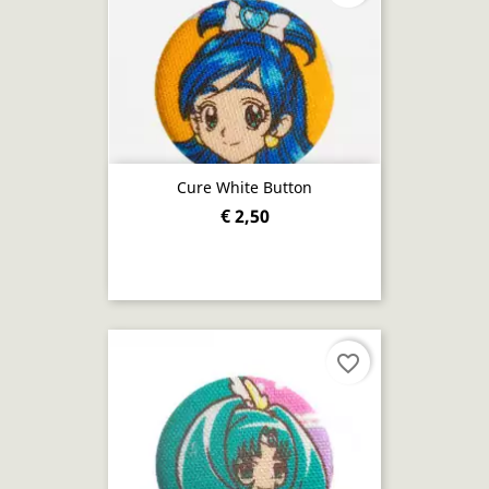
Cure White Button
€ 2,50
favorite_border