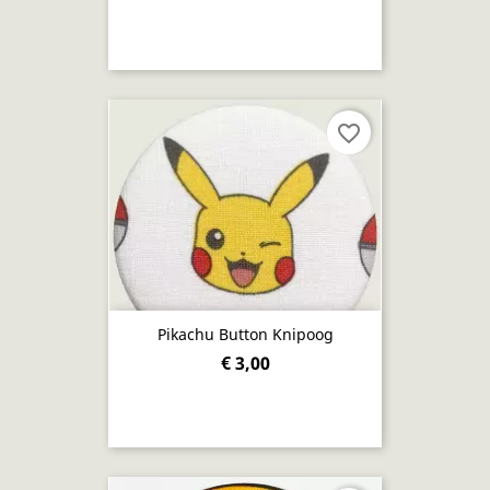
favorite_border
Pikachu Button Knipoog
€ 3,00