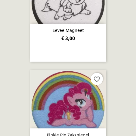
Eevee Magneet
€ 3,00
favorite_border
Pinkie Pie Zakspiegel