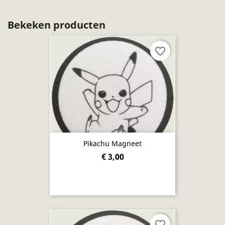
Bekeken producten
favorite_border
Pikachu Magneet
€ 3,00
favorite_border