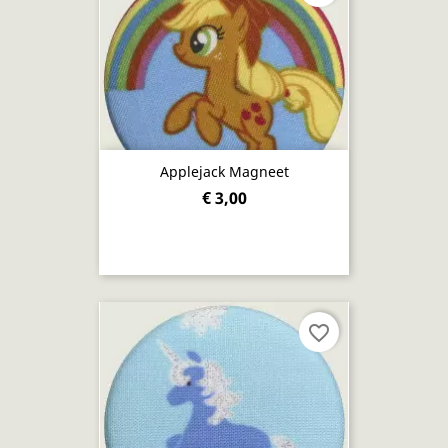
Applejack Magneet
€ 3,00
favorite_border