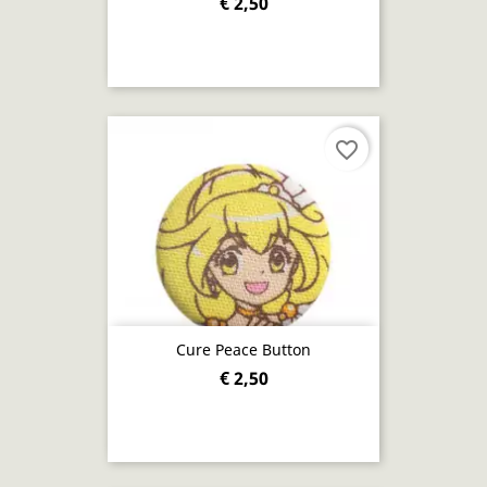
€ 2,50
favorite_border
Cure Peace Button
€ 2,50