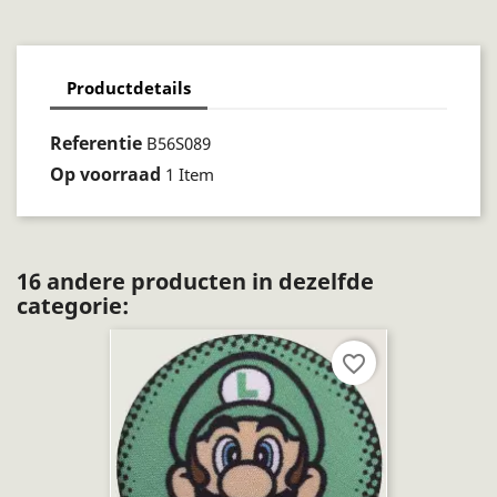
Productdetails
Referentie
B56S089
Op voorraad
1 Item
16 andere producten in dezelfde
categorie:
favorite_border