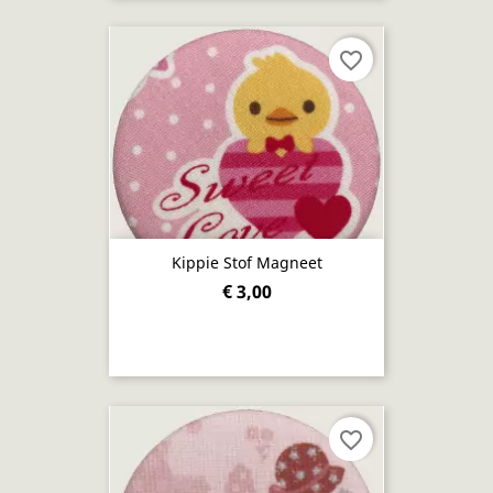
favorite_border
Kippie Stof Magneet
€ 3,00
favorite_border