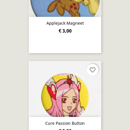
Applejack Magneet
€ 3,00
favorite_border
Cure Passion Button