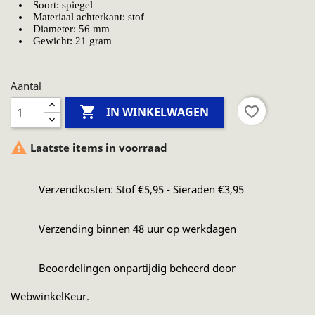
Soort: spiegel
Materiaal achterkant: stof
Diameter: 56 mm
Gewicht: 21 gram
Aantal

favorite_border
IN WINKELWAGEN

Laatste items in voorraad
Verzendkosten: Stof €5,95 - Sieraden €3,95
Verzending binnen 48 uur op werkdagen
Beoordelingen onpartijdig beheerd door
WebwinkelKeur.