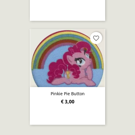
favorite_border
Pinkie Pie Button
€ 3,00