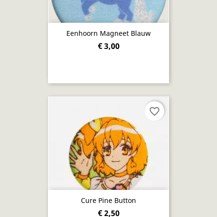
Eenhoorn Magneet Blauw
€ 3,00
favorite_border
Cure Pine Button
€ 2,50