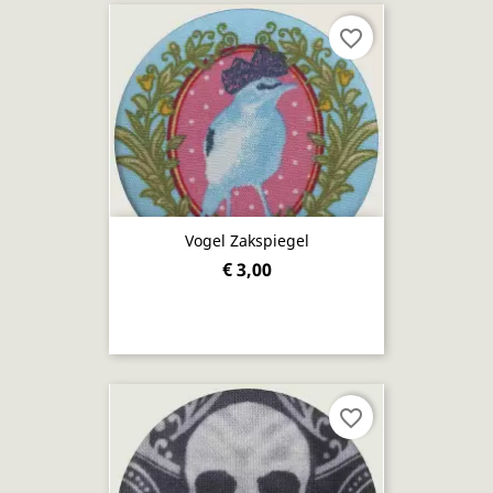
favorite_border
Vogel Zakspiegel
€ 3,00
favorite_border