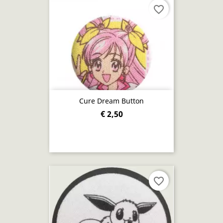
favorite_border
Cure Dream Button
€ 2,50
favorite_border