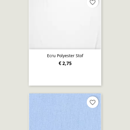
favorite_border
Ecru Polyester Stof
€ 2,75
favorite_border