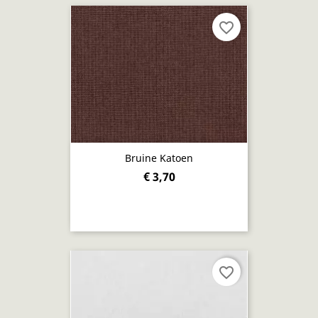
favorite_border
Bruine Katoen
€ 3,70
favorite_border