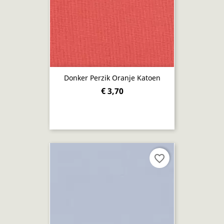
Donker Perzik Oranje Katoen
€ 3,70
favorite_border