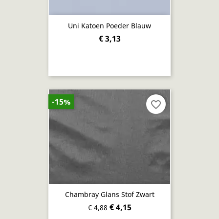
Uni Katoen Poeder Blauw
€ 3,13
-15%
favorite_border
Chambray Glans Stof Zwart
€ 4,15
€ 4,88