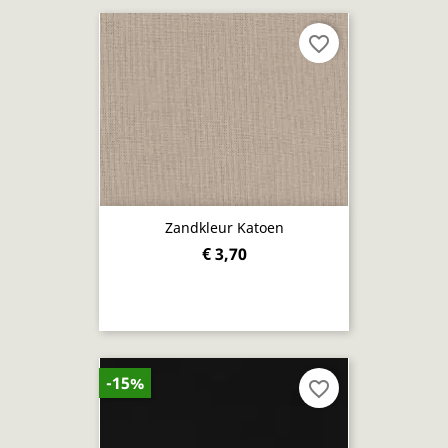
favorite_border
Zandkleur Katoen
€ 3,70
-15%
favorite_border