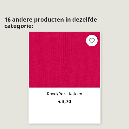
16 andere producten in dezelfde
categorie:
favorite_border
Rood/roze Katoen
€ 3,70