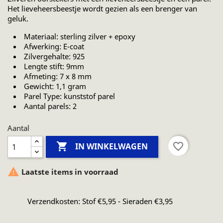
Het lieveheersbeestje wordt gezien als een brenger van
geluk.
Materiaal: sterling zilver + epoxy
Afwerking: E-coat
Zilvergehalte: 925
Lengte stift: 9mm
Afmeting: 7 x 8 mm
Gewicht: 1,1 gram
Parel Type: kunststof parel
Aantal parels: 2
Aantal

favorite_border
IN WINKELWAGEN

Laatste items in voorraad
Verzendkosten: Stof €5,95 - Sieraden €3,95