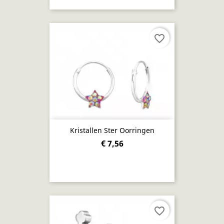
favorite_border
Kristallen Ster Oorringen
€ 7,56
favorite_border