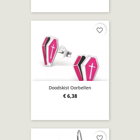
favorite_border
Doodskist Oorbellen
€ 6,38
favorite_border