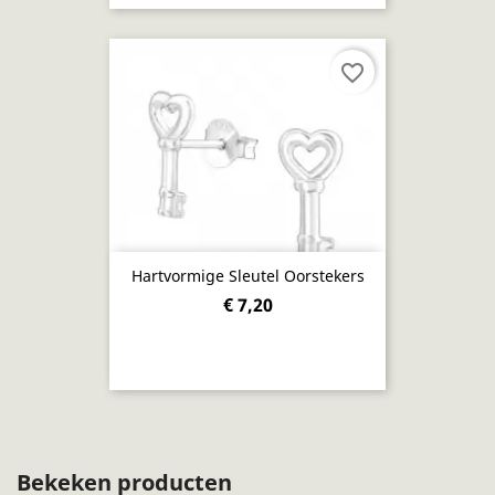
favorite_border
Hartvormige Sleutel Oorstekers
€ 7,20
Bekeken producten