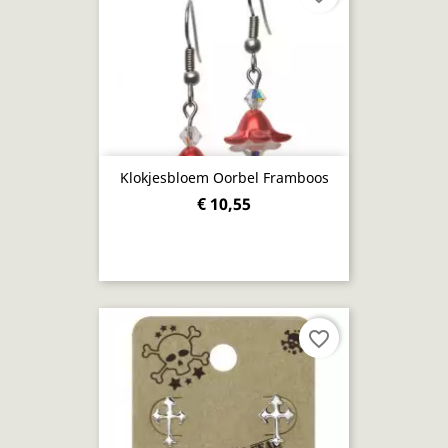
Klokjesbloem Oorbel Framboos
€ 10,55
favorite_border