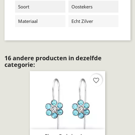
Soort
Oostekers
Materiaal
Echt Zilver
16 andere producten in dezelfde
categorie:
favorite_border