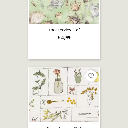
Theeservies Stof
€ 4,99
favorite_border