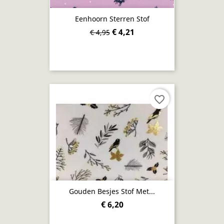
Eenhoorn Sterren Stof
€ 4,21
€ 4,95
favorite_border
Gouden Besjes Stof Met...
€ 6,20