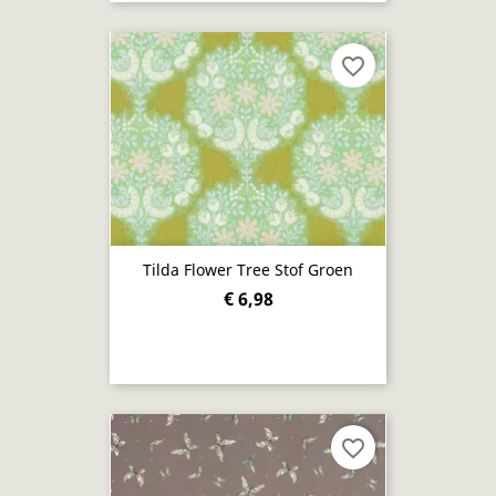
favorite_border
Tilda Flower Tree Stof Groen
€ 6,98
favorite_border