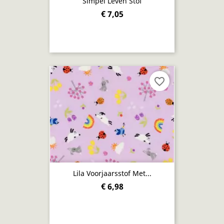
Simpel Leven Stof
€ 7,05
favorite_border
Lila Voorjaarsstof Met...
€ 6,98