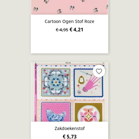
Cartoon Ogen Stof Roze
€ 4,21
€ 4,95
favorite_border
Zakdoekenstof
€ 5,73