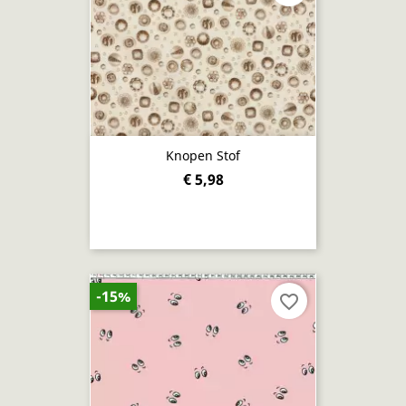
Knopen Stof
€ 5,98
-15%
favorite_border