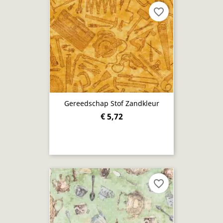
favorite_border
Gereedschap Stof Zandkleur
€ 5,72
favorite_border