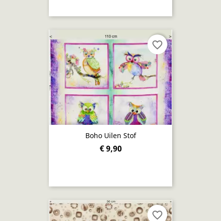
favorite_border
Boho Uilen Stof
€ 9,90
favorite_border