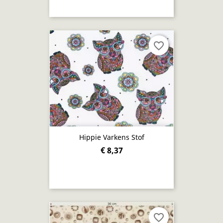
favorite_border
Hippie Varkens Stof
€ 8,37
favorite_border