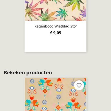
Regenboog Wietblad Stof
€ 9,05
Bekeken producten
favorite_border