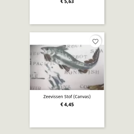
€ 5,63
favorite_border
Zeevissen Stof (canvas)
€ 4,45