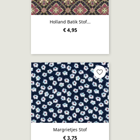
Holland Batik Stof...
€ 4,95
favorite_border
Margrietjes Stof
€ 3,75