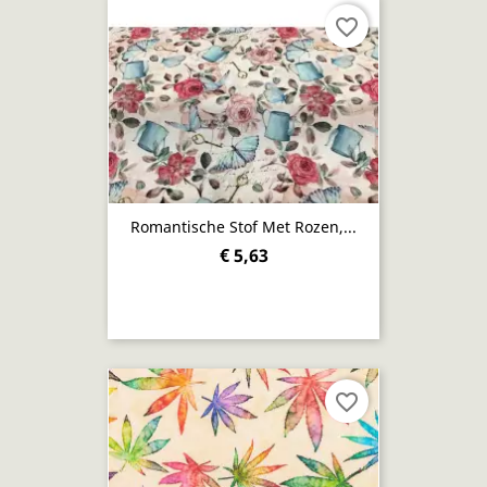
favorite_border
Romantische Stof Met Rozen,...
€ 5,63
favorite_border