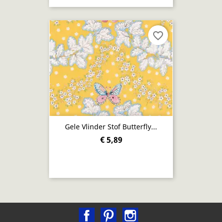
favorite_border
Gele Vlinder Stof Butterfly...
€ 5,89
Facebook
Pinterest
Instagram