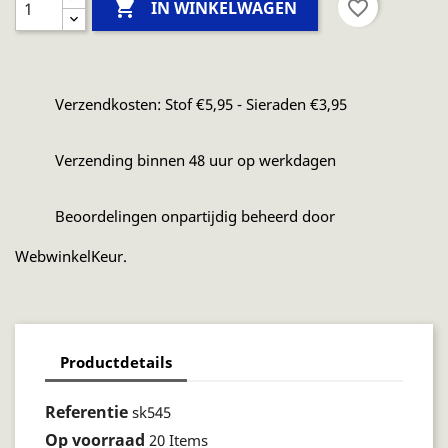

favorite_border
IN WINKELWAGEN
Verzendkosten: Stof €5,95 - Sieraden €3,95
Verzending binnen 48 uur op werkdagen
Beoordelingen onpartijdig beheerd door
WebwinkelKeur.
Productdetails
Referentie
sk545
Op voorraad
20 Items