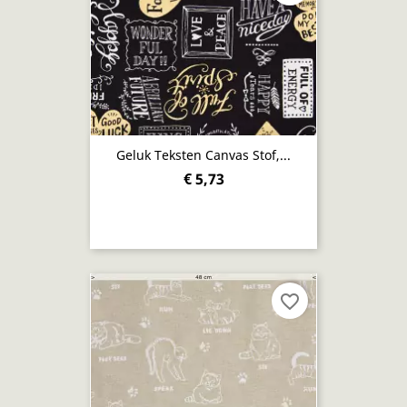
Geluk Teksten Canvas Stof,...
€ 5,73
favorite_border