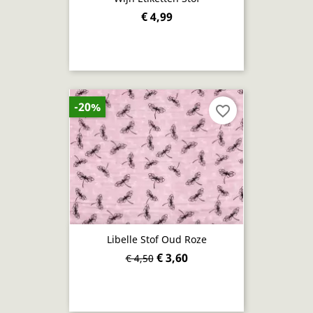
€ 4,99
-20%
favorite_border
Libelle Stof Oud Roze
€ 3,60
€ 4,50