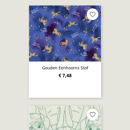
favorite_border
Gouden Eenhoorns Stof
€ 7,48
favorite_border