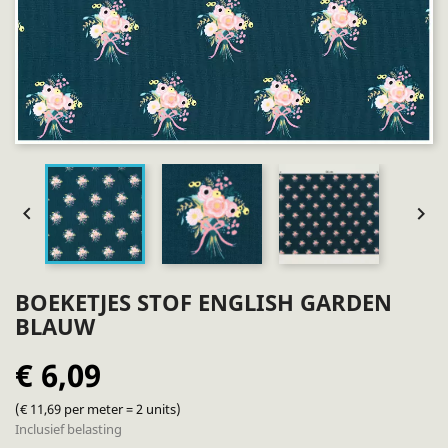


BOEKETJES STOF ENGLISH GARDEN
BLAUW
€ 6,09
(€ 11,69 per meter = 2 units)
Inclusief belasting