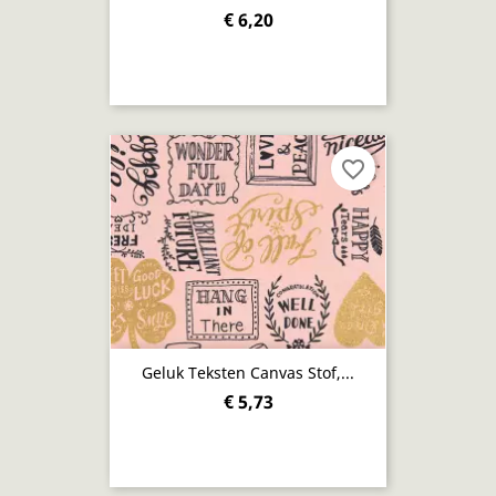
€ 6,20
favorite_border
Geluk Teksten Canvas Stof,...
€ 5,73