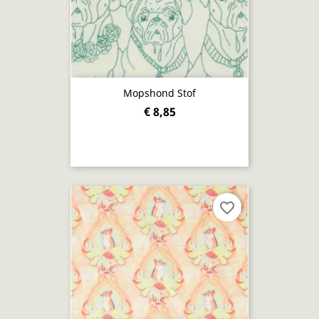
Mopshond Stof
€ 8,85
favorite_border