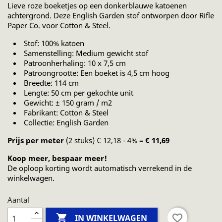
Lieve roze boeketjes op een donkerblauwe katoenen
achtergrond. Deze English Garden stof ontworpen door Rifle
Paper Co. voor Cotton & Steel.
Stof: 100% katoen
Samenstelling: Medium gewicht stof
Patroonherhaling: 10 x 7,5 cm
Patroongrootte: Een boeket is 4,5 cm hoog
Breedte: 114 cm
Lengte: 50 cm per gekochte unit
Gewicht: ± 150 gram / m2
Fabrikant: Cotton & Steel
Collectie: English Garden
Prijs per meter
(2 stuks) € 12,18 - 4% =
€ 11,69
Koop meer, bespaar meer!
De oploop korting wordt automatisch verrekend in de
winkelwagen.
Aantal

favorite_border
IN WINKELWAGEN