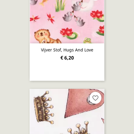
Vijver Stof, Hugs And Love
€ 6,20
favorite_border