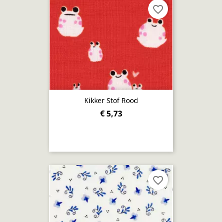
favorite_border
Kikker Stof Rood
€ 5,73
favorite_border