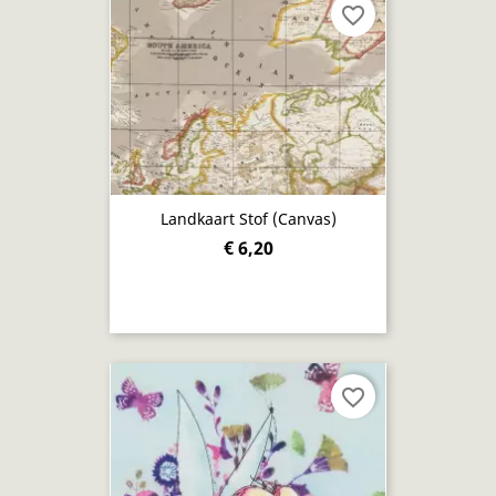
favorite_border
Landkaart Stof (canvas)
€ 6,20
favorite_border