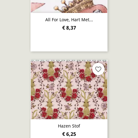
All For Love, Hart Met...
€ 8,37
favorite_border
Hazen Stof
€ 6,25