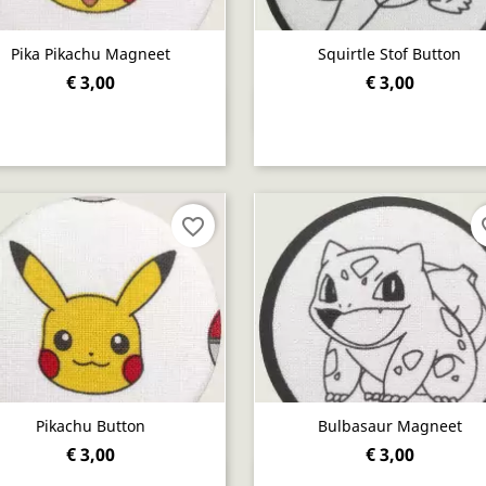
Pika Pikachu Magneet
Squirtle Stof Button
€ 3,00
€ 3,00
Snel bekijken
Snel bekijken


favorite_border
fav
Pikachu Button
Bulbasaur Magneet
€ 3,00
€ 3,00
Snel bekijken
Snel bekijken

