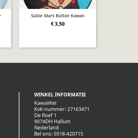
w
Sailor Mars Button Kawaii
€ 3,50
Snel bekijken

WINKEL INFORMATIE
KawaiiKei
KvK-nummer: 27163471
De Roef 1
9074DH Hallum
Nederland
Bel ons:
0518-420715