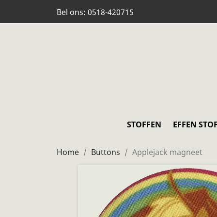
Bel ons:
0518-420715
STOFFEN
EFFEN STO
Home
Buttons
Applejack magneet