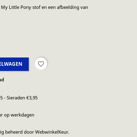
y Little Pony stof en een afbeelding van
favorite_border
KELWAGEN
ad
5 - Sieraden €3,95
ur op werkdagen
dig beheerd door WebwinkelKeur.