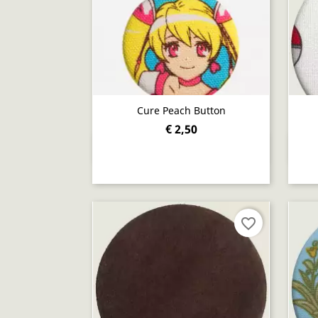
Cure Peach Button
€ 2,50
Snel bekijken

favorite_border