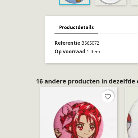
Productdetails
Referentie
B56S072
Op voorraad
1 Item
16 andere producten in dezelfde 
favorite_border