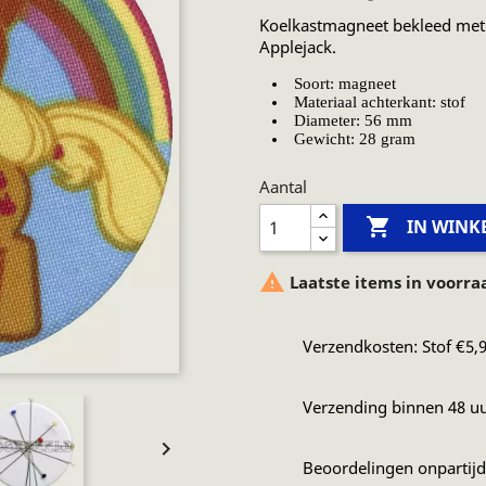
Koelkastmagneet bekleed met M
Applejack.
Soort: magneet
Materiaal achterkant: stof
Diameter: 56 mm
Gewicht: 28 gram
Aantal

IN WIN

Laatste items in voorra
Verzendkosten: Stof €5,9
Verzending binnen 48 u

Beoordelingen onpartij