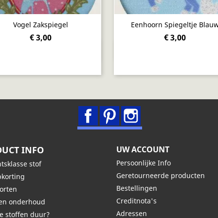
Vogel Zakspiegel
Eenhoorn Spiegeltje Blau
€ 3,00
€ 3,00
Snel bekijken
Snel bekijken


Facebook
Pinterest
Instagram
UCT INFO
UW ACCOUNT
Persoonlijke Info
tsklasse stof
Geretourneerde producten
korting
Bestellingen
oorten
Creditnota's
den onderhoud
Adressen
e stoffen duur?