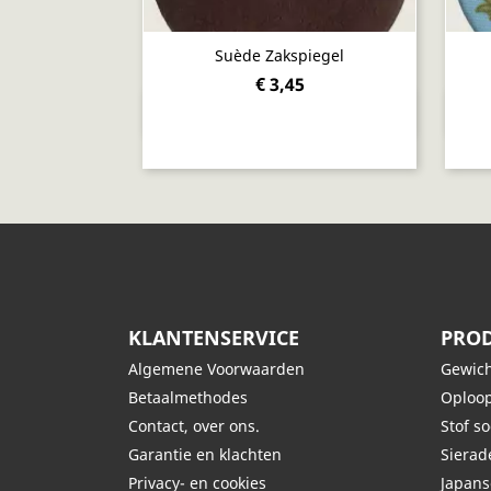
Suède Zakspiegel
€ 3,45
Snel bekijken

KLANTENSERVICE
PROD
Algemene Voorwaarden
Gewich
Betaalmethodes
Oploop
Contact, over ons.
Stof s
Garantie en klachten
Siera
Privacy- en cookies
Japans