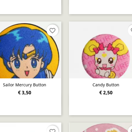
favorite_border
fav
Sailor Mercury Button
Candy Button
€ 3,50
€ 2,50
Snel bekijken
Snel bekijken


favorite_border
fav