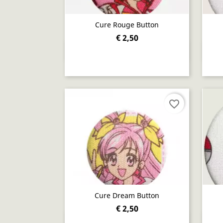
Cure Rouge Button
€ 2,50
Snel bekijken

favorite_border
Cure Dream Button
€ 2,50
Snel bekijken
