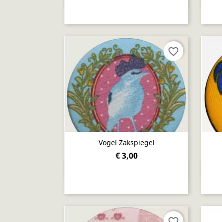
favorite_border
Vogel Zakspiegel
€ 3,00
Snel bekijken

favorite_border