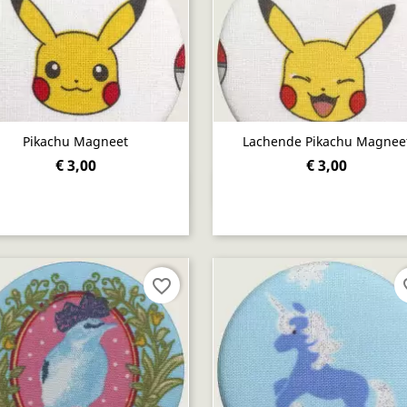
Pikachu Magneet
Lachende Pikachu Magnee
€ 3,00
€ 3,00
Snel bekijken
Snel bekijken


favorite_border
fav