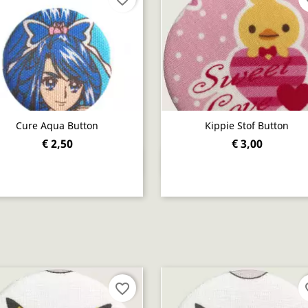
Cure Aqua Button
Kippie Stof Button
€ 2,50
€ 3,00
Snel bekijken
Snel bekijken


favorite_border
fav