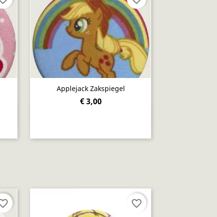
Applejack Zakspiegel
€ 3,00
Snel bekijken

orite_border
favorite_border