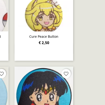
t
Cure Peace Button
€ 2,50
Snel bekijken

orite_border
favorite_border