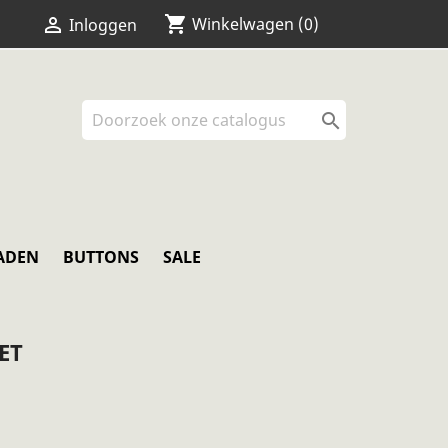
shopping_cart


Winkelwagen
(0)
Inloggen

ADEN
BUTTONS
SALE
ET