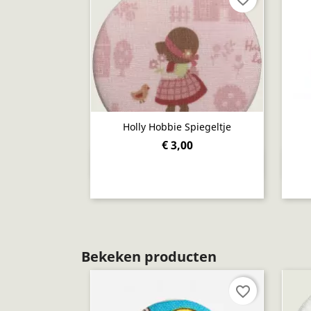
Holly Hobbie Spiegeltje
€ 3,00
Snel bekijken

Bekeken producten
favorite_border