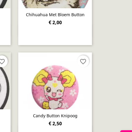
Chihuahua Met Bloem Button
€ 2,00
Snel bekijken

orite_border
favorite_border
Candy Button Knipoog
€ 2,50
Snel bekijken
