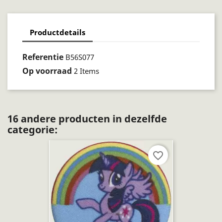
Productdetails
Referentie
B56S077
Op voorraad
2 Items
16 andere producten in dezelfde
categorie:
favorite_border