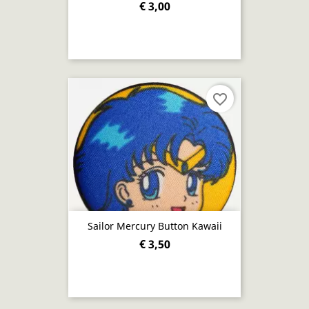
€ 3,00
favorite_border
Sailor Mercury Button Kawaii
€ 3,50