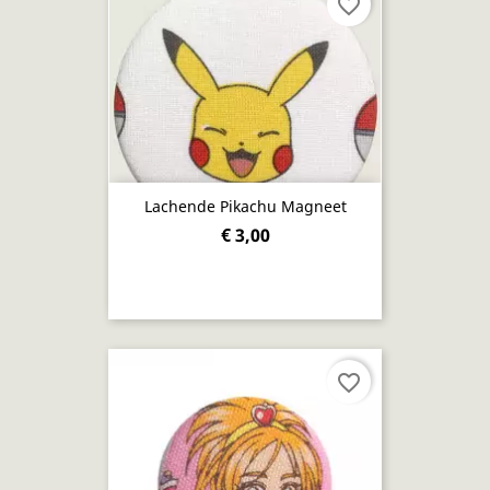
favorite_border
Lachende Pikachu Magneet
€ 3,00
favorite_border