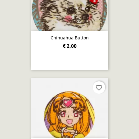
Chihuahua Button
€ 2,00
favorite_border