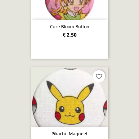
Cure Bloom Button
€ 2,50
favorite_border
Pikachu Magneet