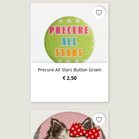
favorite_border
Precure All Stars Button Groen
€ 2,50
favorite_border