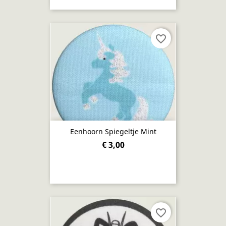
favorite_border
Eenhoorn Spiegeltje Mint
€ 3,00
favorite_border