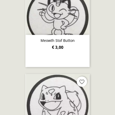
Meowth Stof Button
€ 3,00
favorite_border