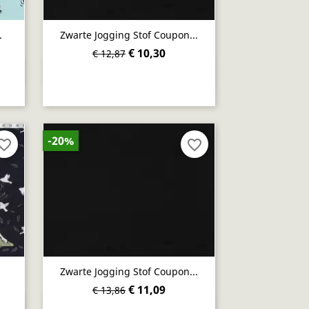
.
Zwarte Jogging Stof Coupon...
€ 10,30
€ 12,87
Snel bekijken

-20%
orite_border
favorite_border
Zwarte Jogging Stof Coupon...
€ 11,09
€ 13,86
Snel bekijken