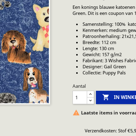
Een konings blauwe katoenen 
Green. Dit is een coupon van 
Samenstelling: 100% kat
Kenmerken: medium gew
Patroonherhaling: 21x21
Breedte: 112 cm
Lengte: 130 cm
Gewicht: 157 g/m2
Fabrikant: 3 Wishes Fabri
Designer: Gail Green
Collectie: Puppy Pals
Aantal

IN WIN

Laatste items in voorra
Verzendkosten: Stof €5,9