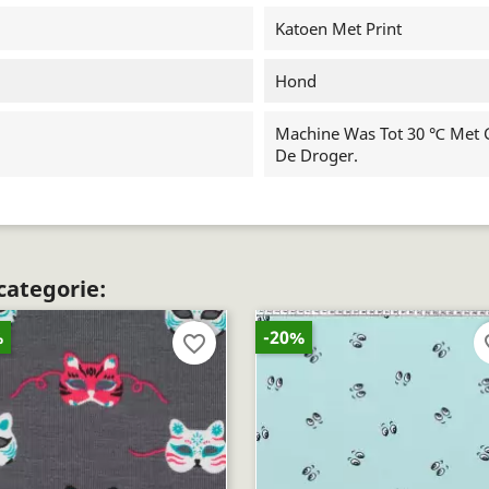
Katoen Met Print
Hond
Machine Was Tot 30 ℃ Met Ge
De Droger.
categorie:
%
-20%
favorite_border
fav