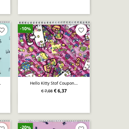

-10%
orite_border
favorite_border
.
Hello Kitty Stof Coupon...
€ 6,37
€ 7,08
Snel bekijken

-20%
orite_border
favorite_border