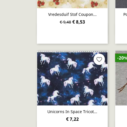
Vredesduif Stof Coupon...
Po
€ 8,53
€ 9,48
Snel bekijken

-20
favorite_border
Unicorns In Space Tricot...
€ 7,22
Snel bekijken