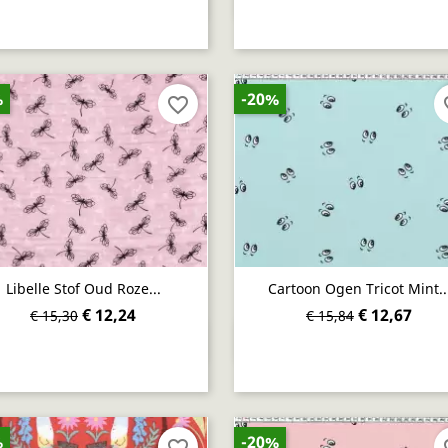


%
-20%
favorite_border
fav
Libelle Stof Oud Roze...
Cartoon Ogen Tricot Mint..
€ 12,24
€ 12,67
€ 15,30
€ 15,84
Snel bekijken
Snel bekijken


%
-20%
favorite_border
fav