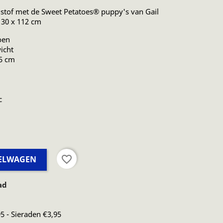
stof met de Sweet Petatoes®
puppy's van Gail
130 x 112 cm
oen
icht
,5 cm
c
favorite_border
KELWAGEN
ad
5 - Sieraden €3,95