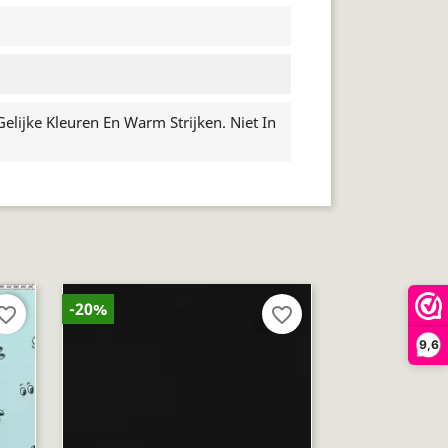
lijke Kleuren En Warm Strijken. Niet In
-20%
orite_border
favorite_border
9,6