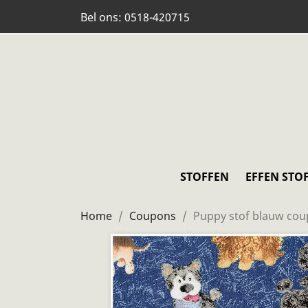
Bel ons:
0518-420715
STOFFEN
EFFEN STO
Home
Coupons
Puppy stof blauw co