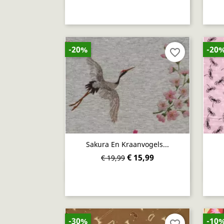

-20%
-20
favorite_border
Sakura En Kraanvogels...
€ 15,99
€ 19,99
Snel bekijken

-30%
-10
favorite_border