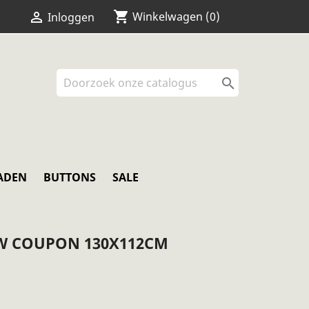
shopping_cart


Winkelwagen
(0)
Inloggen

ADEN
BUTTONS
SALE
W COUPON 130X112CM