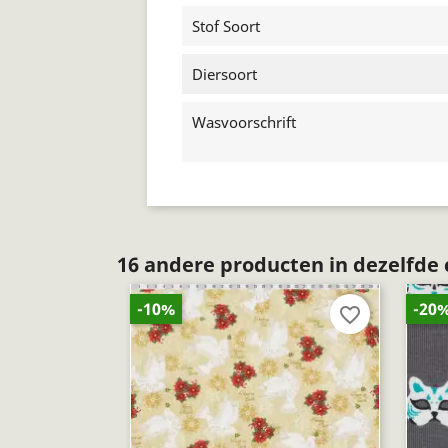
Stof Soort
Diersoort
Wasvoorschrift
16 andere producten in dezelfde 
-10%
-20
favorite_border