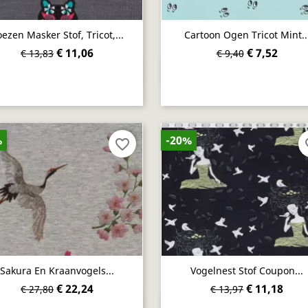
ezen Masker Stof, Tricot,...
Cartoon Ogen Tricot Mint..
€ 11,06
€ 7,52
€ 13,83
€ 9,40
Snel bekijken
Snel bekijken


%
-20%
favorite_border
fav
Sakura En Kraanvogels...
Vogelnest Stof Coupon...
€ 22,24
€ 11,18
€ 27,80
€ 13,97
Snel bekijken
Snel bekijken