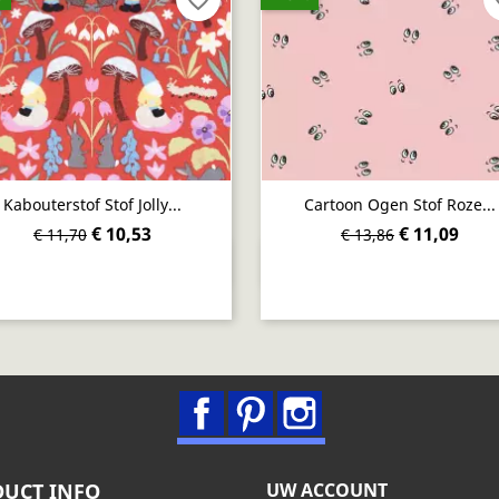
Kabouterstof Stof Jolly...
Cartoon Ogen Stof Roze...
€ 10,53
€ 11,09
€ 11,70
€ 13,86
Snel bekijken
Snel bekijken


Facebook
Pinterest
Instagram
UCT INFO
UW ACCOUNT