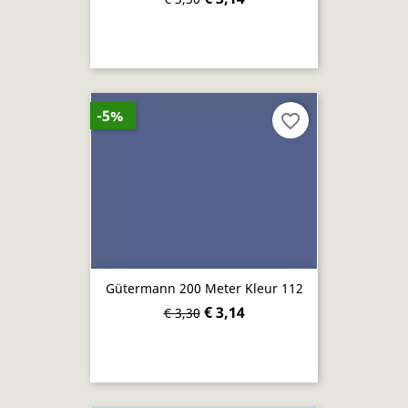
-5%
favorite_border
Gütermann 200 Meter Kleur 112
€ 3,14
€ 3,30