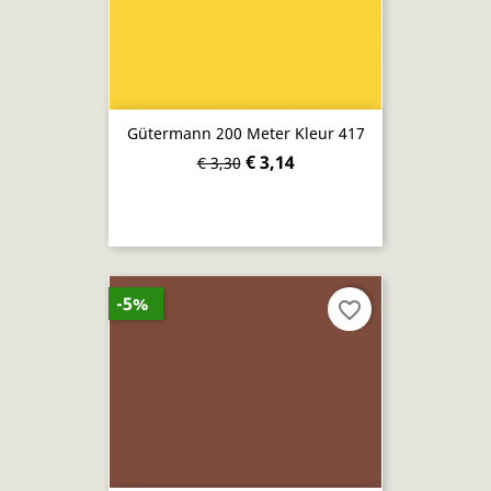
Gütermann 200 Meter Kleur 417
€ 3,14
€ 3,30
-5%
favorite_border