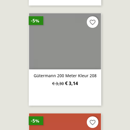
-5%
favorite_border
Gütermann 200 Meter Kleur 208
€ 3,14
€ 3,30
-5%
favorite_border