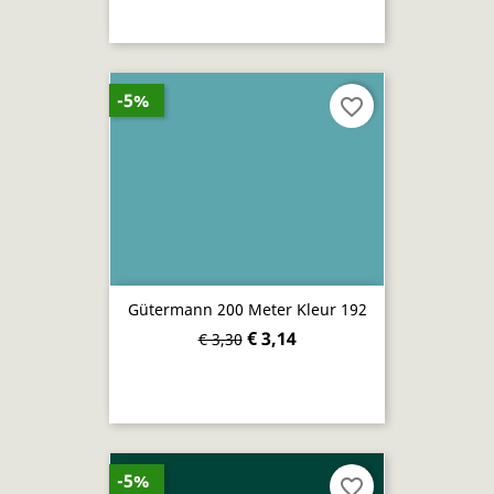
-5%
favorite_border
Gütermann 200 Meter Kleur 192
€ 3,14
€ 3,30
-5%
favorite_border