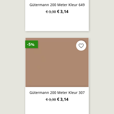
Gütermann 200 Meter Kleur 649
€ 3,14
€ 3,30
-5%
favorite_border
Gütermann 200 Meter Kleur 307
€ 3,14
€ 3,30