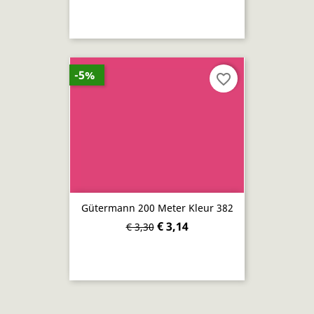
-5%
favorite_border
Gütermann 200 Meter Kleur 382
€ 3,14
€ 3,30