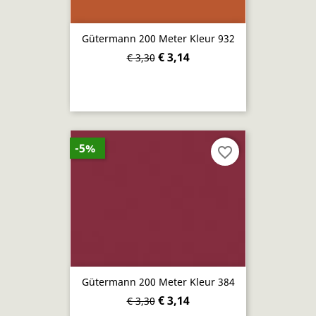
Gütermann 200 Meter Kleur 932
€ 3,14
€ 3,30
-5%
favorite_border
Gütermann 200 Meter Kleur 384
€ 3,14
€ 3,30