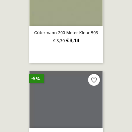
Gütermann 200 Meter Kleur 503
€ 3,14
€ 3,30
-5%
favorite_border