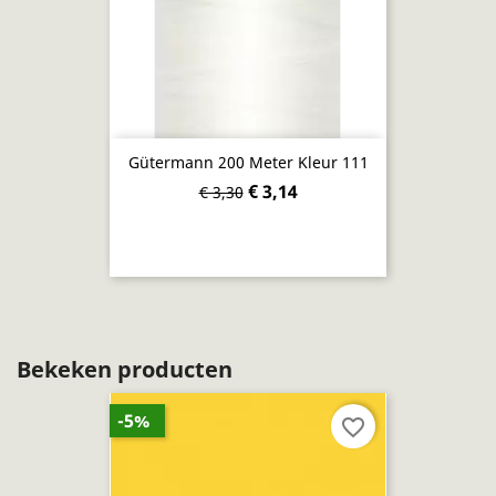
Gütermann 200 Meter Kleur 111
€ 3,14
€ 3,30
Bekeken producten
-5%
favorite_border