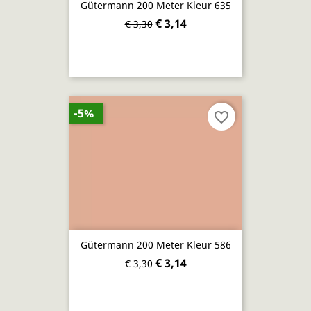
Gütermann 200 Meter Kleur 635
€ 3,14
€ 3,30
-5%
favorite_border
Gütermann 200 Meter Kleur 586
€ 3,14
€ 3,30