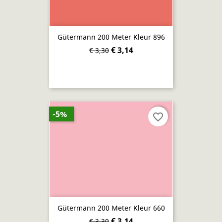
Gütermann 200 Meter Kleur 896
€ 3,14
€ 3,30
-5%
favorite_border
Gütermann 200 Meter Kleur 660
€ 3,14
€ 3,30