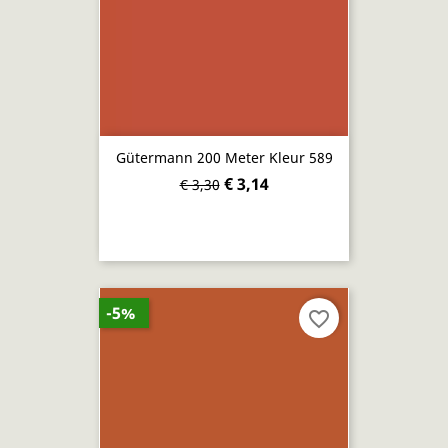
Gütermann 200 Meter Kleur 589
€ 3,14
€ 3,30
-5%
favorite_border