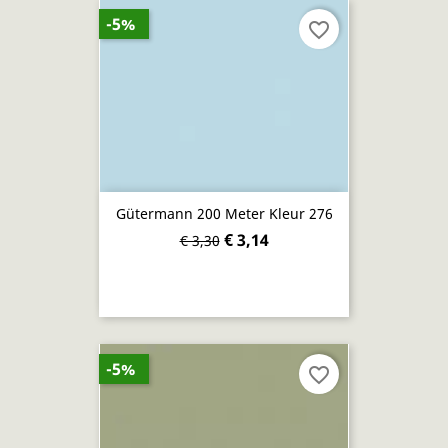
-5%
favorite_border
Gütermann 200 Meter Kleur 276
€ 3,14
€ 3,30
-5%
favorite_border