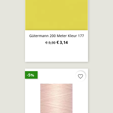
Gütermann 200 Meter Kleur 177
€ 3,14
€ 3,30
-5%
favorite_border