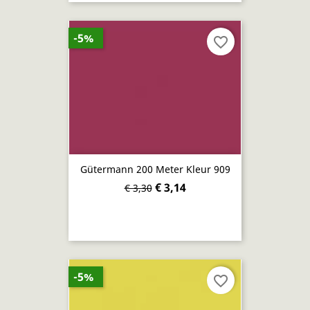
-5%
favorite_border
Gütermann 200 Meter Kleur 909
€ 3,14
€ 3,30
-5%
favorite_border