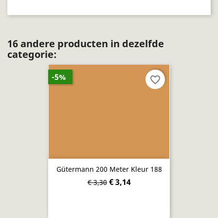
16 andere producten in dezelfde
categorie:
-5%
favorite_border
Gütermann 200 Meter Kleur 188
€ 3,14
€ 3,30