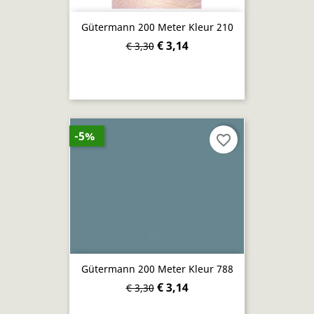
Gütermann 200 Meter Kleur 210
€ 3,14
€ 3,30
-5%
favorite_border
Gütermann 200 Meter Kleur 788
€ 3,14
€ 3,30