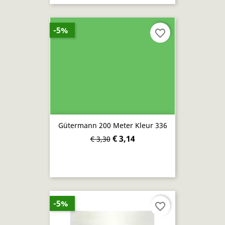
-5%
favorite_border
Gütermann 200 Meter Kleur 336
€ 3,14
€ 3,30
-5%
favorite_border