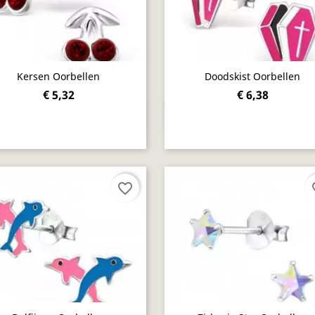
Kersen Oorbellen
Doodskist Oorbellen
€ 5,32
€ 6,38
Snel bekijken
Snel bekijken


favorite_border
fav