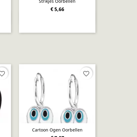
Strikjes Oorbellen
€ 5,66
Snel bekijken

orite_border
favorite_border
Cartoon Ogen Oorbellen