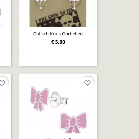
Gotisch Kruis Oorbellen
€ 5,00
Snel bekijken

orite_border
favorite_border