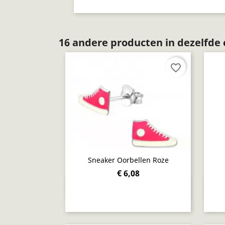
16 andere producten in dezelfde 
favorite_border
Sneaker Oorbellen Roze
€ 6,08
Snel bekijken
