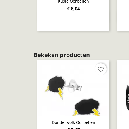
Kusje Oorbellen
€ 6,04
Snel bekijken

Bekeken producten
favorite_border
Donderwolk Oorbellen