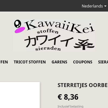
Nederlands
FFEN
TRICOT STOFFEN
GARENS
COUPONS
SIER
STERRETJES OORBE
€ 8,36
Inclusief belasting