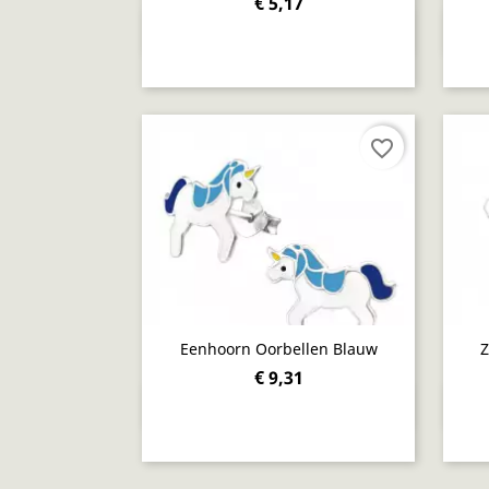
€ 5,17
Snel bekijken

favorite_border
Eenhoorn Oorbellen Blauw
Z
€ 9,31
Snel bekijken
