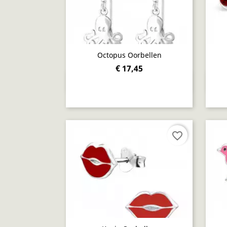
Octopus Oorbellen
€ 17,45
Snel bekijken

favorite_border