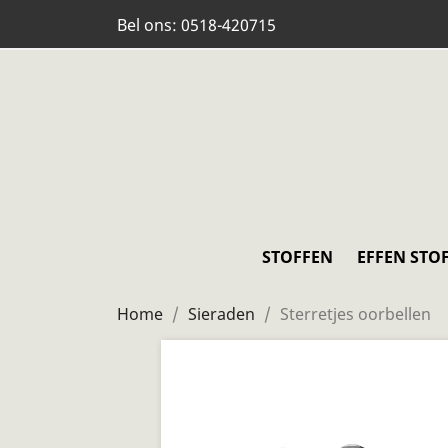
Bel ons:
0518-420715
STOFFEN
EFFEN STO
Home
Sieraden
Sterretjes oorbellen