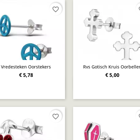
favorite_border
fav
Vredesteken Oorstekers
Rvs Gotisch Kruis Oorbelle
€ 5,78
€ 5,00
Snel bekijken
Snel bekijken


favorite_border
fav