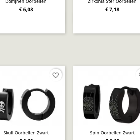
Dolfijnen Oorbellen
Zirkonia Ster Oorbellen
€ 6,08
€ 7,18
Snel bekijken
Snel bekijken


favorite_border
fav
Skull Oorbellen Zwart
Spin Oorbellen Zwart