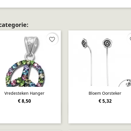
categorie:
favorite_border
fav
Vredesteken Hanger
Bloem Oorsteker
€ 8,50
€ 5,32
Snel bekijken
Snel bekijken

