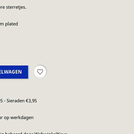
re sterretjes.
um plated
favorite_border
KELWAGEN
5 - Sieraden €3,95
ur op werkdagen
dig beheerd door WebwinkelKeur.