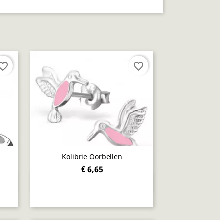
orite_border
favorite_border
Kolibrie Oorbellen
€ 6,65
Snel bekijken
