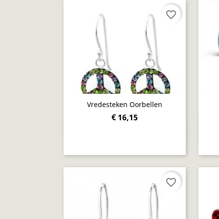
favorite_border
Vredesteken Oorbellen
€ 16,15
Snel bekijken

favorite_border