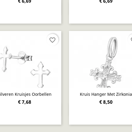
€ 6,69
€ 6,69
Snel bekijken
Snel bekijken


favorite_border
fav
ilveren Kruisjes Oorbellen
Kruis Hanger Met Zirkonia
€ 7,68
€ 8,50
Snel bekijken
Snel bekijken

