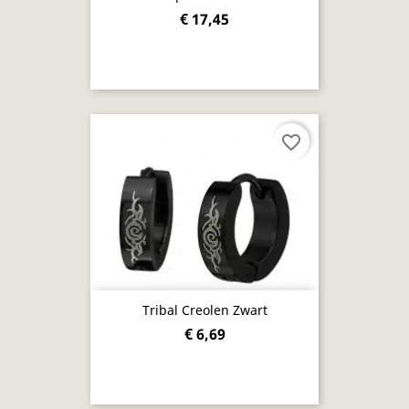
€ 17,45
favorite_border
Tribal Creolen Zwart
€ 6,69