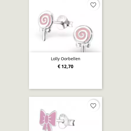
favorite_border
Lolly Oorbellen
€ 12,70
favorite_border