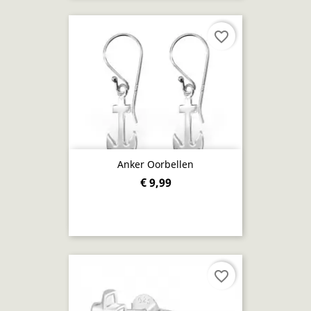
favorite_border
Anker Oorbellen
€ 9,99
favorite_border