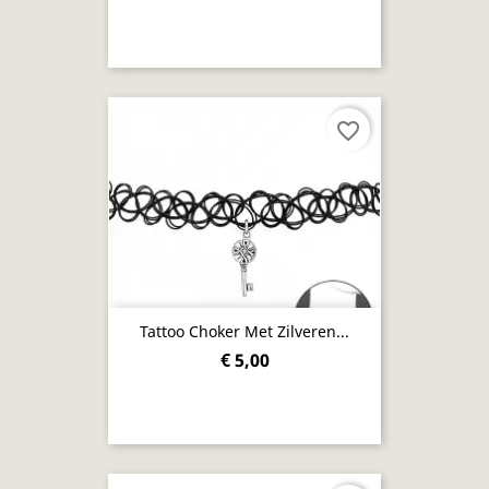
favorite_border
Tattoo Choker Met Zilveren...
€ 5,00