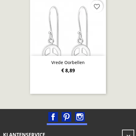
favorite_border
Vrede Oorbellen
€ 8,89
Facebook
Pinterest
Instagram
KLANTENSERVICE