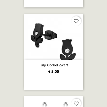
favorite_border
Tulp Oorbel Zwart
€ 5,00
favorite_border