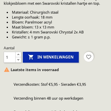
klokjesbloem met een Swarovski kristallen hartje en top.
Materiaal: Chirurgisch staal
Lengte oorhaak: 18 mm
Bloem: Parelmoer acryl
Maat bloem: 13 x 13 mm
Kristallen: 4 mm Swarovski Chrystal 2x AB
Gewicht: ± 1 gram p.p.
Aantal

favorite_border
IN WINKELWAGEN

Laatste items in voorraad
Verzendkosten: Stof €5,95 - Sieraden €3,95
Verzending binnen 48 uur op werkdagen