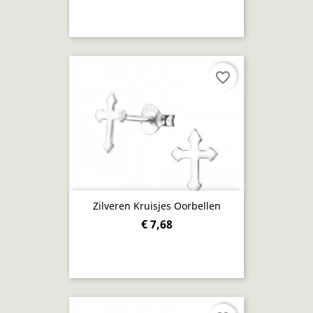
favorite_border
Zilveren Kruisjes Oorbellen
€ 7,68