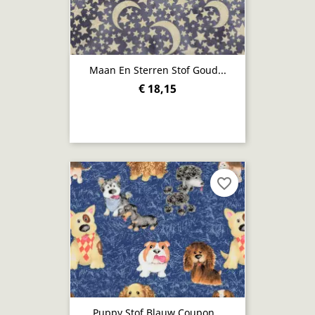
Maan En Sterren Stof Goud...
€ 18,15
favorite_border
Puppy Stof Blauw Coupon...