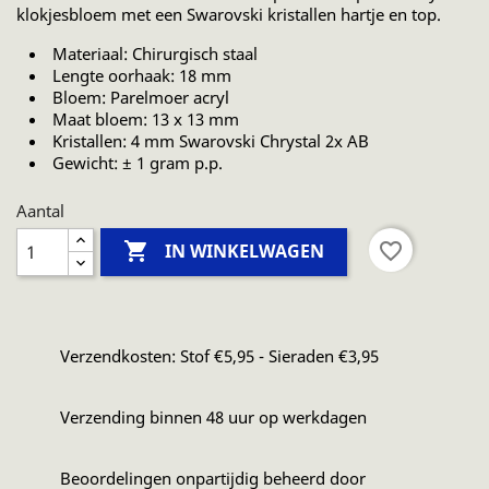
klokjesbloem met een Swarovski kristallen hartje en top.
Materiaal: Chirurgisch staal
Lengte oorhaak: 18 mm
Bloem: Parelmoer acryl
Maat bloem: 13 x 13 mm
Kristallen: 4 mm Swarovski Chrystal 2x AB
Gewicht: ± 1 gram p.p.
Aantal

favorite_border
IN WINKELWAGEN
Verzendkosten: Stof €5,95 - Sieraden €3,95
Verzending binnen 48 uur op werkdagen
Beoordelingen onpartijdig beheerd door