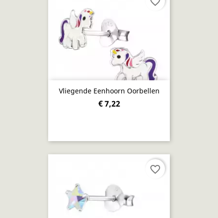
favorite_border
Vliegende Eenhoorn Oorbellen
€ 7,22
favorite_border