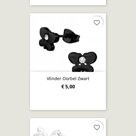
favorite_border
Vlinder Oorbel Zwart
€ 5,00
favorite_border