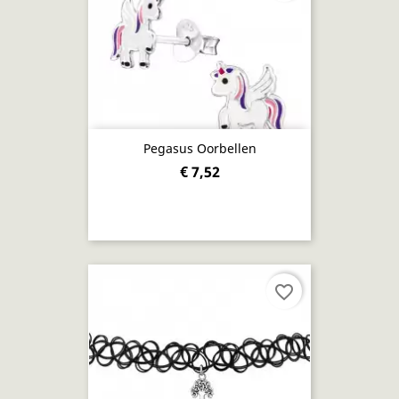
Pegasus Oorbellen
€ 7,52
favorite_border