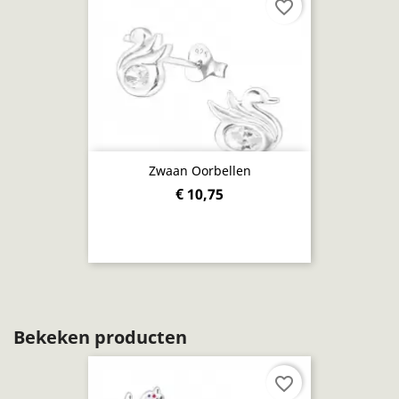
favorite_border
Zwaan Oorbellen
€ 10,75
Bekeken producten
favorite_border