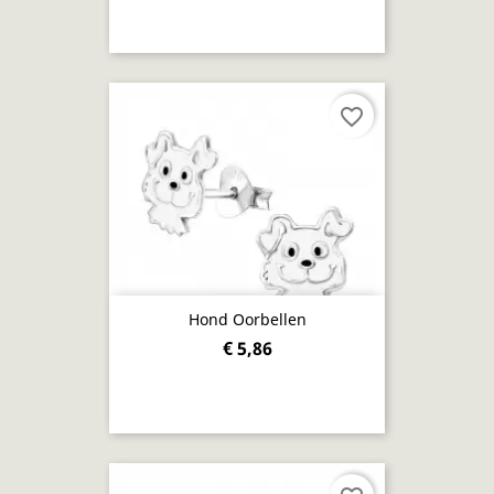
favorite_border
Hond Oorbellen
€ 5,86