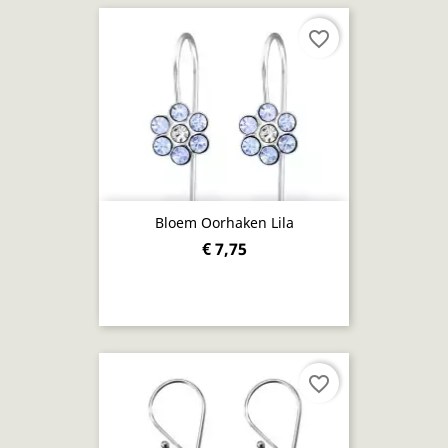
favorite_border
Bloem Oorhaken Lila
€ 7,75
favorite_border