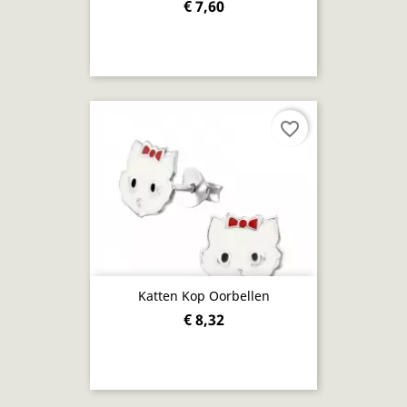
€ 7,60
favorite_border
Katten Kop Oorbellen
€ 8,32