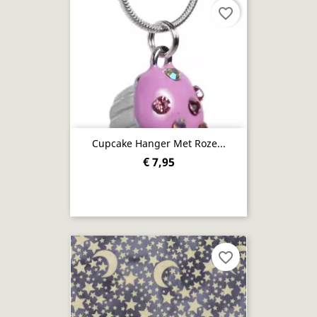
favorite_border
Cupcake Hanger Met Roze...
€ 7,95
favorite_border