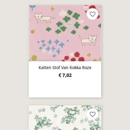
favorite_border
Katten Stof Van Kokka Roze
€ 7,02
favorite_border