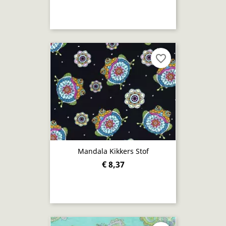
favorite_border
Mandala Kikkers Stof
€ 8,37