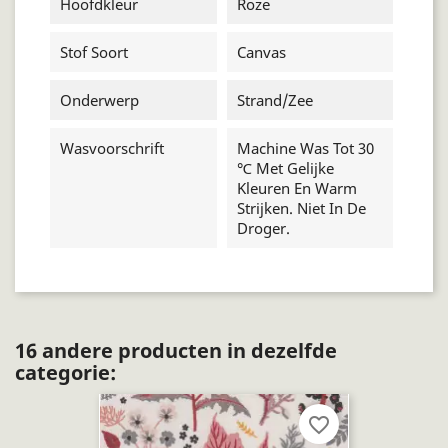
Hoofdkleur
Roze
Stof Soort
Canvas
Onderwerp
Strand/zee
Wasvoorschrift
Machine Was Tot 30
℃ Met Gelijke
Kleuren En Warm
Strijken. Niet In De
Droger.
16 andere producten in dezelfde
categorie:
favorite_border