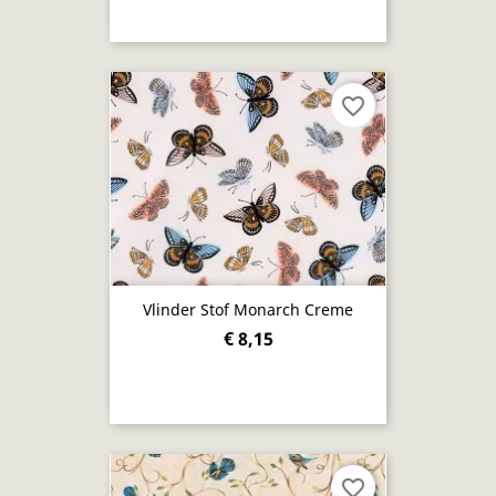
favorite_border
Vlinder Stof Monarch Creme
€ 8,15
favorite_border