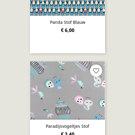
Panda Stof Blauw
€ 6,00
favorite_border
Paradijsvogeltjes Stof
€ 3,40