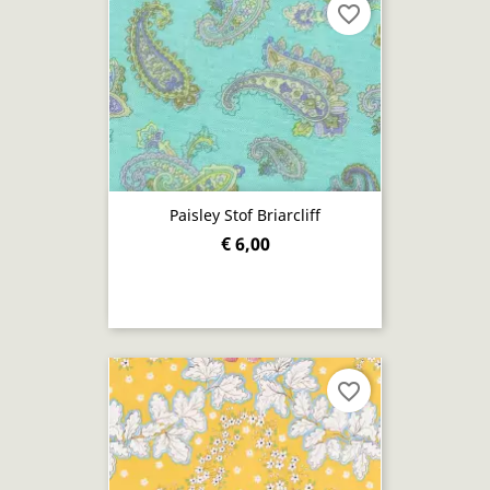
favorite_border
Paisley Stof Briarcliff
€ 6,00
favorite_border