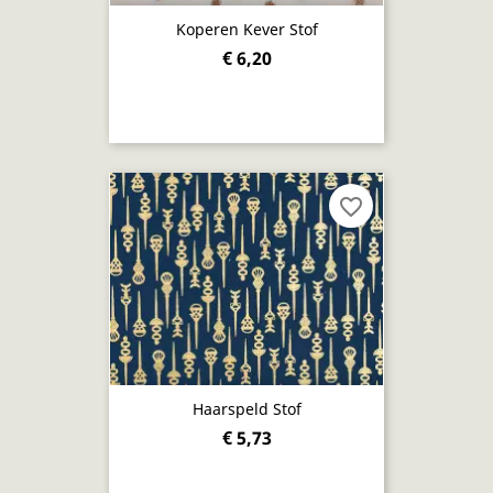
Koperen Kever Stof
€ 6,20
favorite_border
Haarspeld Stof
€ 5,73