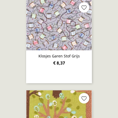
favorite_border
Klosjes Garen Stof Grijs
€ 8,37
favorite_border