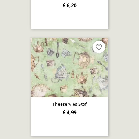
€ 6,20
favorite_border
Theeservies Stof
€ 4,99