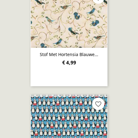
Stof Met Hortensia Blauwe...
€ 4,99
favorite_border