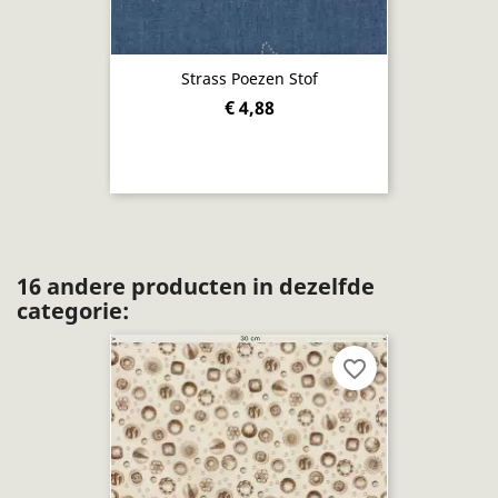
Strass Poezen Stof
€ 4,88
16 andere producten in dezelfde
categorie:
favorite_border