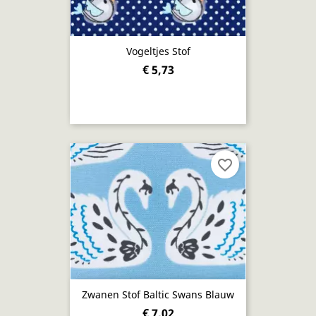
Vogeltjes Stof
€ 5,73
favorite_border
Zwanen Stof Baltic Swans Blauw
€ 7,02