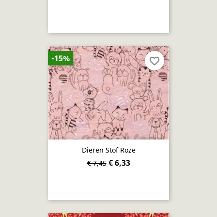
-15%
favorite_border
Dieren Stof Roze
€ 6,33
€ 7,45