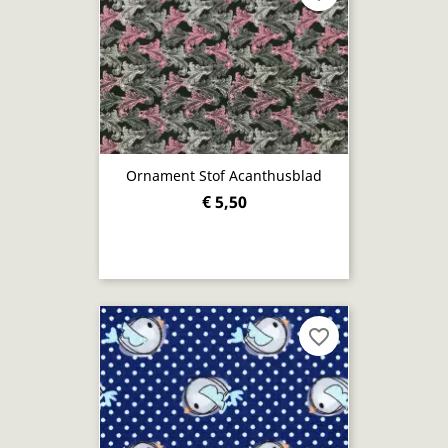
Ornament Stof Acanthusblad
€ 5,50
favorite_border