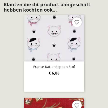
Klanten die dit product aangeschaft
hebben kochten ook...
favorite_border
Franse Kattenkoppen Stof
€ 6,88
favorite_border