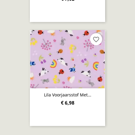
favorite_border
Lila Voorjaarsstof Met...
€ 6,98