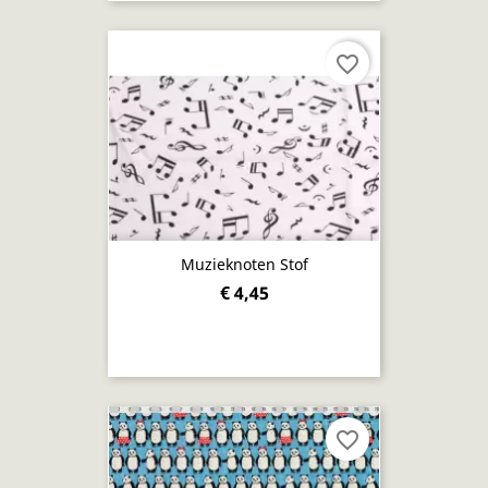
favorite_border
Muzieknoten Stof
€ 4,45
favorite_border