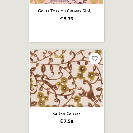
Geluk Teksten Canvas Stof,...
€ 5,73
favorite_border
Katten Canvas
€ 7,50