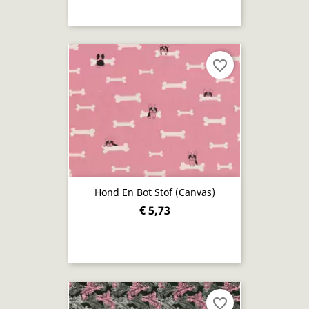
favorite_border
Hond En Bot Stof (canvas)
€ 5,73
favorite_border