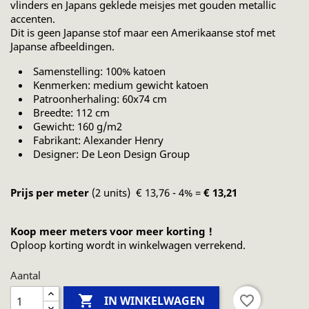
vlinders en Japans geklede meisjes met gouden metallic
accenten.
Dit is geen Japanse stof maar een Amerikaanse stof met
Japanse afbeeldingen.
Samenstelling: 100% katoen
Kenmerken: medium gewicht katoen
Patroonherhaling: 60x74 cm
Breedte: 112 cm
Gewicht: 160 g/m2
Fabrikant: Alexander Henry
Designer: De Leon Design Group
Prijs per meter
(2 units) € 13,76 - 4% =
€ 13,21
Koop meer meters voor meer korting !
Oploop korting wordt in winkelwagen verrekend.
Aantal

favorite_border
IN WINKELWAGEN