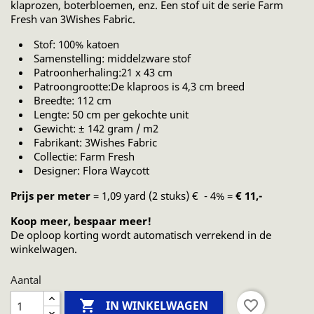
klaprozen, boterbloemen, enz. Een stof uit de serie Farm
Fresh van 3Wishes Fabric.
Stof: 100% katoen
Samenstelling: middelzware stof
Patroonherhaling:21 x 43 cm
Patroongrootte:De klaproos is 4,3 cm breed
Breedte: 112 cm
Lengte: 50 cm per gekochte unit
Gewicht: ± 142 gram / m2
Fabrikant: 3Wishes Fabric
Collectie: Farm Fresh
Designer: Flora Waycott
Prijs per meter
= 1,09 yard (2 stuks) € - 4% =
€ 11,-
Koop meer, bespaar meer!
De oploop korting wordt automatisch verrekend in de
winkelwagen.
Aantal

favorite_border
IN WINKELWAGEN