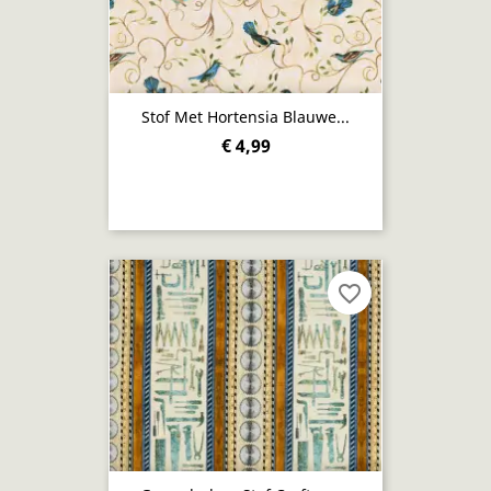
Stof Met Hortensia Blauwe...
€ 4,99
favorite_border