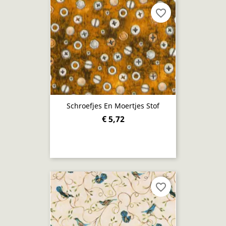
favorite_border
Schroefjes En Moertjes Stof
€ 5,72
favorite_border