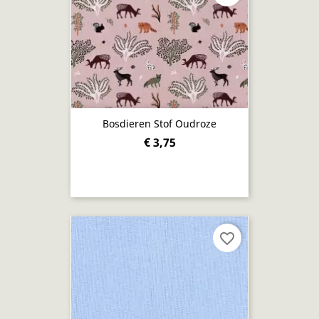
Bosdieren Stof Oudroze
€ 3,75
favorite_border