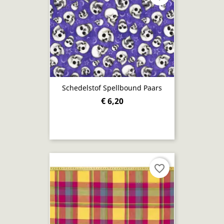
Schedelstof Spellbound Paars
€ 6,20
favorite_border