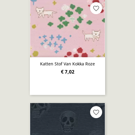
favorite_border
Katten Stof Van Kokka Roze
€ 7,02
favorite_border