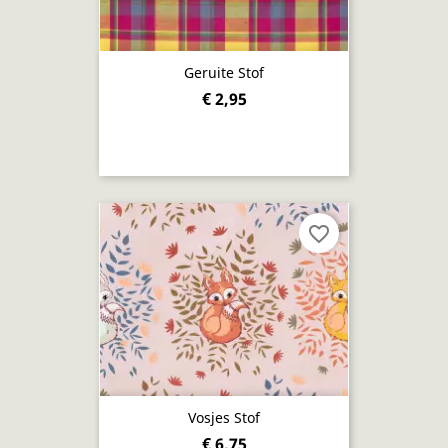
Geruite Stof
€ 2,95
favorite_border
Vosjes Stof
€ 6,75