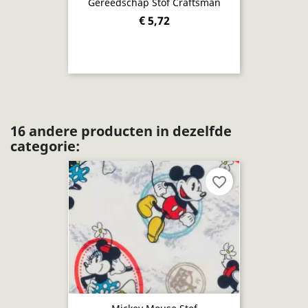
Gereedschap Stof Craftsman
€ 5,72
16 andere producten in dezelfde
categorie:
favorite_border