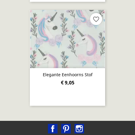
favorite_border
Elegante Eenhoorns Stof
€ 9,05
Facebook
Pinterest
Instagram