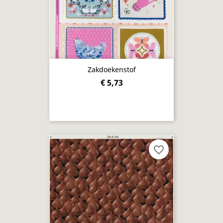
Zakdoekenstof
€ 5,73
favorite_border