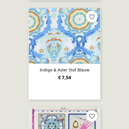
favorite_border
Indigo & Aster Stof Blauw
€ 7,54
favorite_border