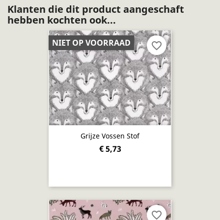
Klanten die dit product aangeschaft
hebben kochten ook...
NIET OP VOORRAAD
favorite_border
Grijze Vossen Stof
€ 5,73
favorite_border