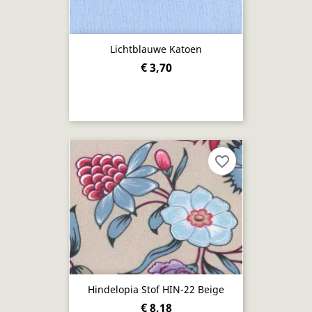
Lichtblauwe Katoen
€ 3,70
favorite_border
Hindelopia Stof HIN-22 Beige
€ 8,18