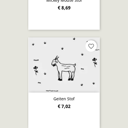
Mickey Mouse Stof
€ 8,69
favorite_border
Geiten Stof
€ 7,02