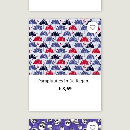
favorite_border
Parapluutjes In De Regen...
€ 3,69
favorite_border