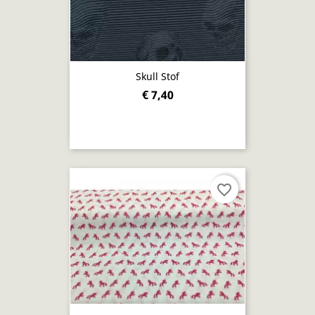
Skull Stof
€ 7,40
favorite_border