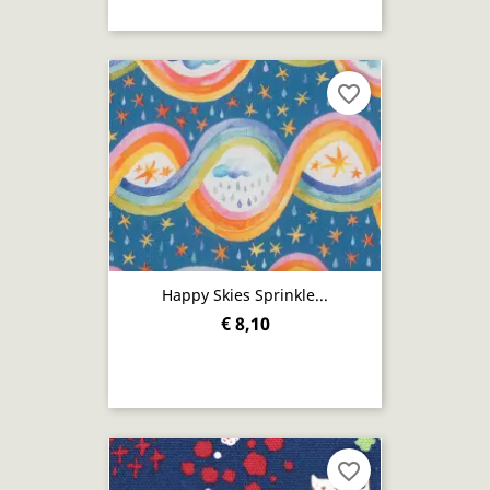
favorite_border
Happy Skies Sprinkle...
€ 8,10
favorite_border