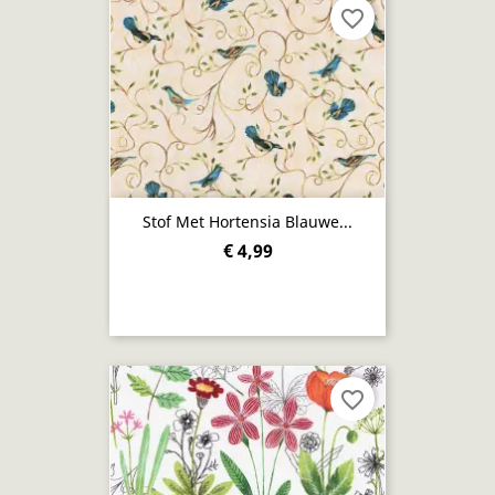
favorite_border
Stof Met Hortensia Blauwe...
€ 4,99
favorite_border