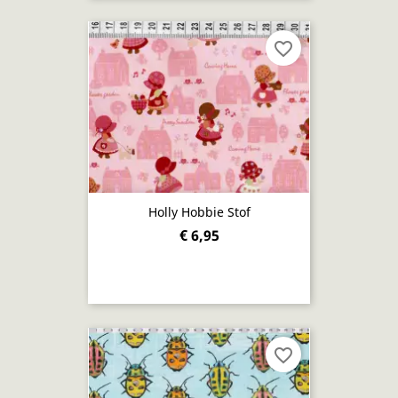
favorite_border
Holly Hobbie Stof
€ 6,95
favorite_border