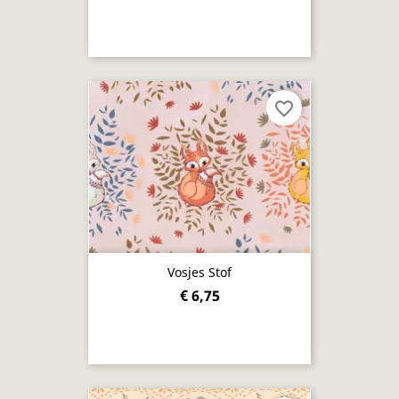
favorite_border
Vosjes Stof
€ 6,75