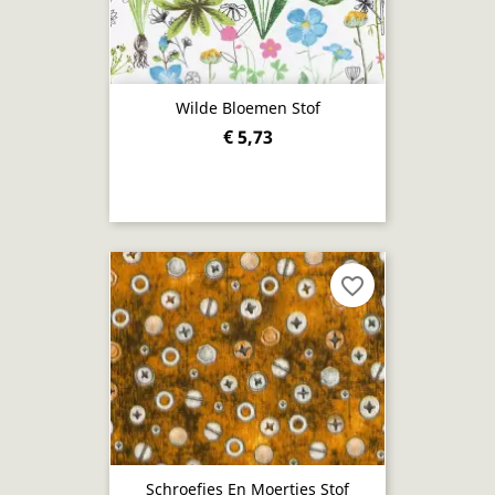
Wilde Bloemen Stof
€ 5,73
favorite_border
Schroefjes En Moertjes Stof