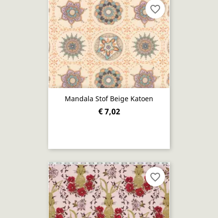
favorite_border
Mandala Stof Beige Katoen
€ 7,02
favorite_border