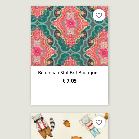
favorite_border
Bohemian Stof Brit Boutique...
€ 7,05
favorite_border