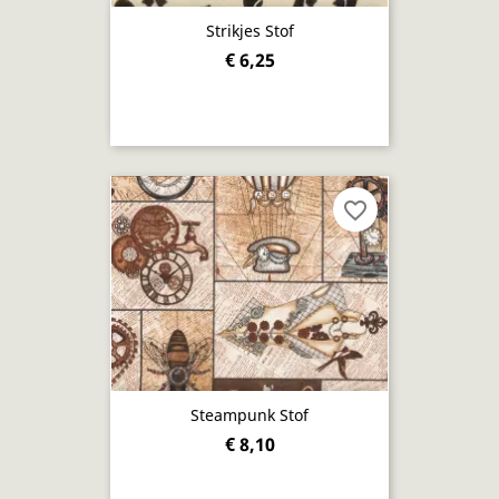
Strikjes Stof
€ 6,25
favorite_border
Steampunk Stof
€ 8,10