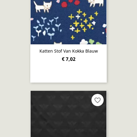
Katten Stof Van Kokka Blauw
€ 7,02
favorite_border