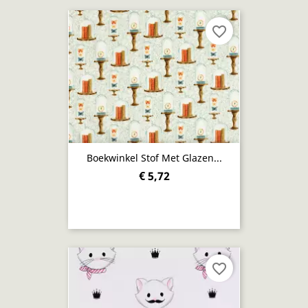
favorite_border
Boekwinkel Stof Met Glazen...
€ 5,72
favorite_border