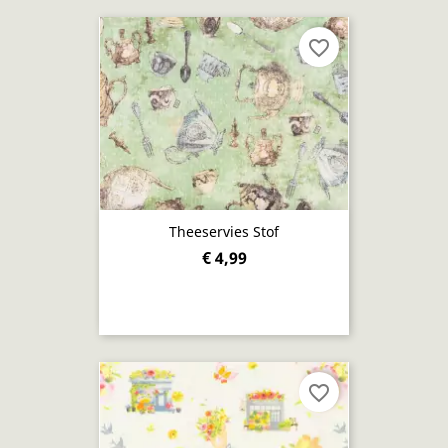
favorite_border
Theeservies Stof
€ 4,99
favorite_border