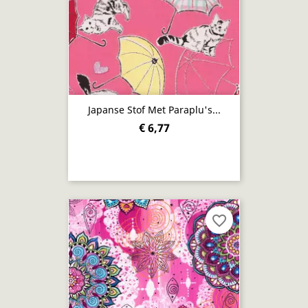
Japanse Stof Met Paraplu's...
€ 6,77
favorite_border