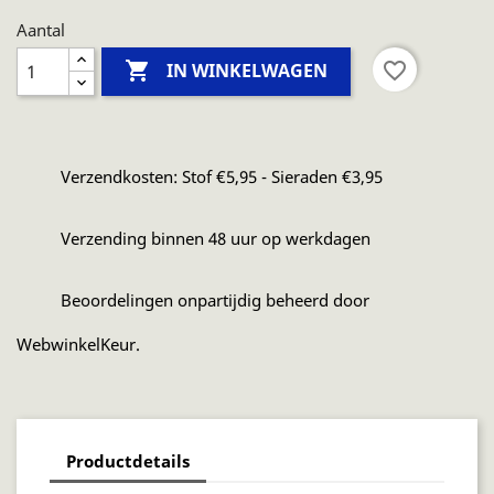
Aantal

favorite_border
IN WINKELWAGEN
Verzendkosten: Stof €5,95 - Sieraden €3,95
Verzending binnen 48 uur op werkdagen
Beoordelingen onpartijdig beheerd door
WebwinkelKeur.
Productdetails