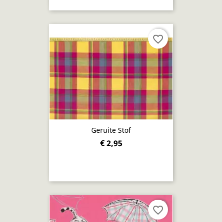
favorite_border
Geruite Stof
€ 2,95
favorite_border