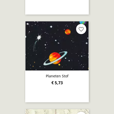
favorite_border
Planeten Stof
€ 5,73