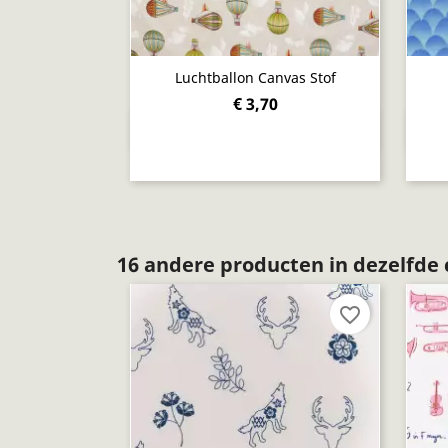
Luchtballon Canvas Stof
€ 3,70
Snel bekijken

16 andere producten in dezelfde 
favorite_border