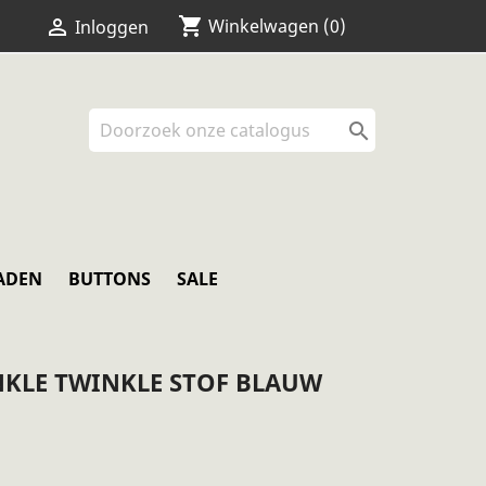
shopping_cart


Winkelwagen
(0)
Inloggen

ADEN
BUTTONS
SALE
NKLE TWINKLE STOF BLAUW