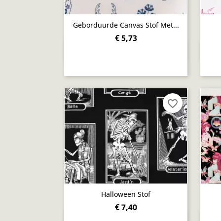
Geborduurde Canvas Stof Met...
€ 5,73
Snel bekijken

favorite_border
Halloween Stof
€ 7,40
Snel bekijken