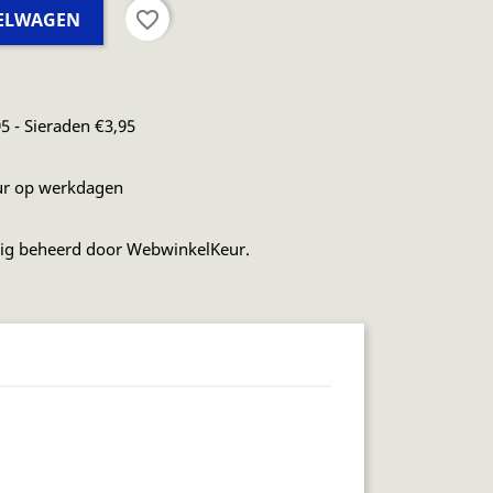
favorite_border
KELWAGEN
5 - Sieraden €3,95
ur op werkdagen
dig beheerd door WebwinkelKeur.