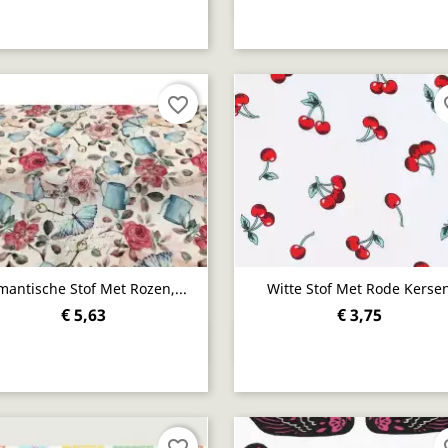


favorite_border
fav
antische Stof Met Rozen,...
Witte Stof Met Rode Kerse
€ 5,63
€ 3,75
Snel bekijken
Snel bekijken


favorite_border
fav