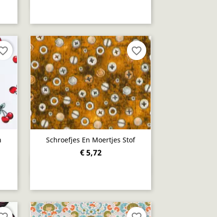

orite_border
favorite_border
n
Schroefjes En Moertjes Stof
€ 5,72
Snel bekijken

orite_border
favorite_border