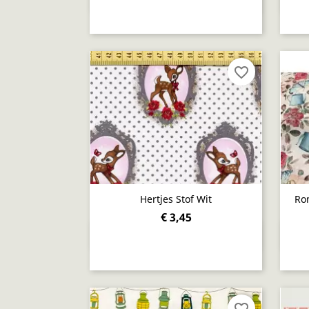

favorite_border
Hertjes Stof Wit
Rom
€ 3,45
Snel bekijken

favorite_border