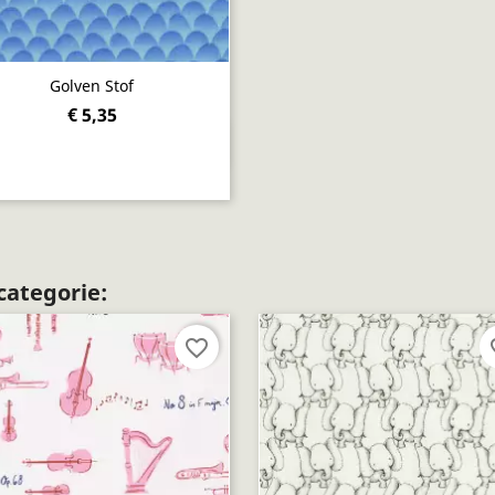
Golven Stof
€ 5,35
Snel bekijken

categorie:
favorite_border
fav