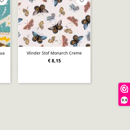
qua
Vlinder Stof Monarch Creme
€ 8,15
Snel bekijken

9,6