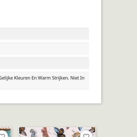
lijke Kleuren En Warm Strijken. Niet In
orite_border
favorite_border