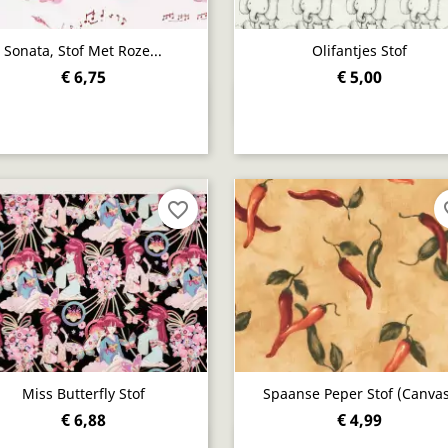
Sonata, Stof Met Roze...
Olifantjes Stof
€ 6,75
€ 5,00
Snel bekijken
Snel bekijken


favorite_border
fav
Miss Butterfly Stof
Spaanse Peper Stof (canvas
€ 6,88
€ 4,99
Snel bekijken
Snel bekijken