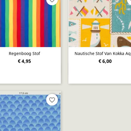
Regenboog Stof
Nautische Stof Van Kokka A
€ 4,95
€ 6,00
Snel bekijken
Snel bekijken


favorite_border