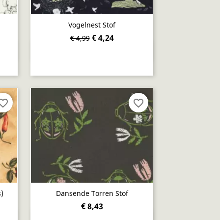
Vogelnest Stof
€ 4,24
€ 4,99
Snel bekijken

orite_border
favorite_border
)
Dansende Torren Stof
€ 8,43
Snel bekijken