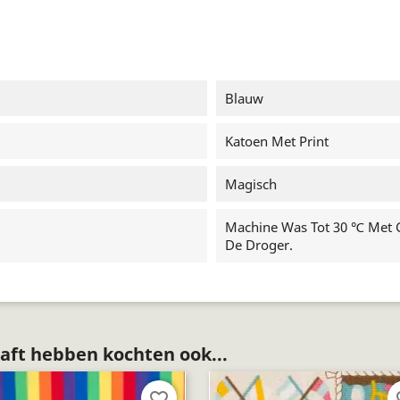
Blauw
Katoen Met Print
Magisch
Machine Was Tot 30 ℃ Met Ge
De Droger.
aft hebben kochten ook...
favorite_border
fav