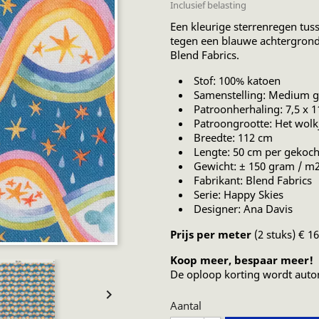
Inclusief belasting
Een kleurige sterrenregen t
tegen een blauwe achtergrond. 
Blend Fabrics.
Stof: 100% katoen
Samenstelling: Medium g
Patroonherhaling: 7,5 x 1
Patroongrootte: Het wolkj
Breedte: 112 cm
Lengte: 50 cm per gekoch
Gewicht: ± 150 gram / m
Fabrikant: Blend Fabrics
Serie: Happy Skies
Designer: Ana Davis
Prijs per meter
(2 stuks) € 1
Koop meer, bespaar meer!
De oploop korting wordt auto

Aantal