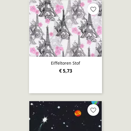
favorite_border
Eiffeltoren Stof
€ 5,73
favorite_border