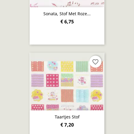
Sonata, Stof Met Roze...
€ 6,75
favorite_border
Taartjes Stof
€ 7,20