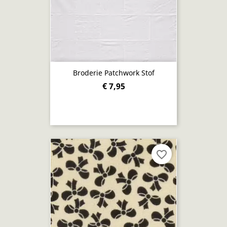
Broderie Patchwork Stof
€ 7,95
favorite_border