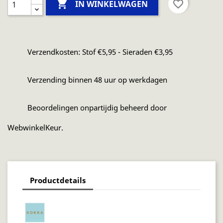

favorite_border
IN WINKELWAGEN
Verzendkosten: Stof €5,95 - Sieraden €3,95
Verzending binnen 48 uur op werkdagen
Beoordelingen onpartijdig beheerd door
WebwinkelKeur.
Productdetails