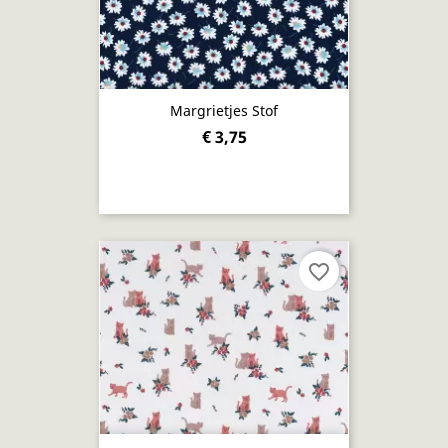
Margrietjes Stof
€ 3,75
favorite_border