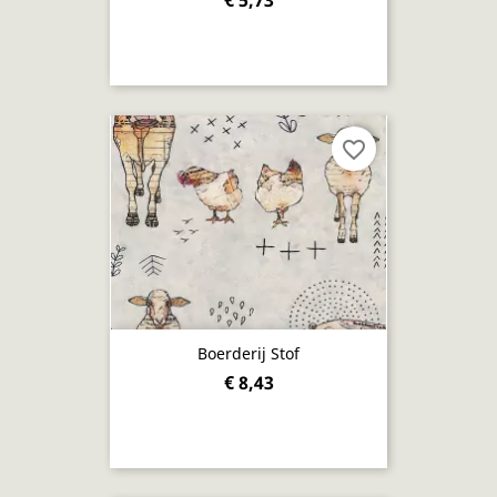
€ 5,73
favorite_border
Boerderij Stof
€ 8,43