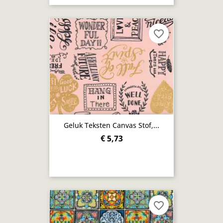
favorite_border
Geluk Teksten Canvas Stof,...
€ 5,73
favorite_border