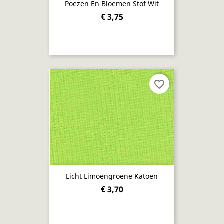
Poezen En Bloemen Stof Wit
€ 3,75
favorite_border
Licht Limoengroene Katoen
€ 3,70