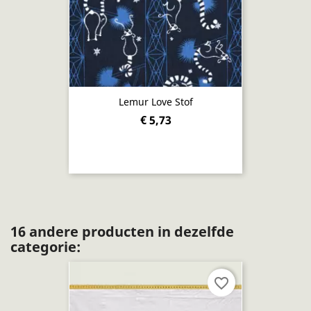
Lemur Love Stof
€ 5,73
16 andere producten in dezelfde
categorie:
favorite_border