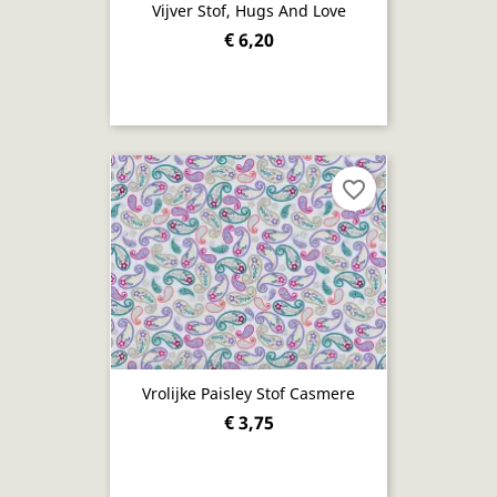
Vijver Stof, Hugs And Love
€ 6,20
favorite_border
Vrolijke Paisley Stof Casmere
€ 3,75