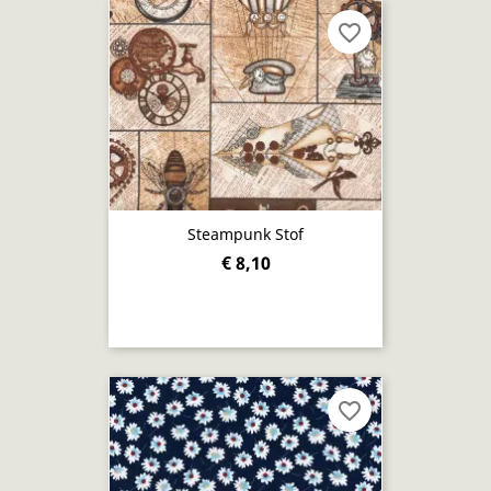
favorite_border
Steampunk Stof
€ 8,10
favorite_border