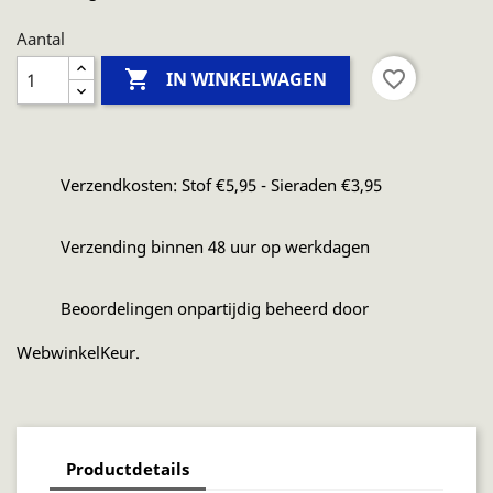
Aantal

favorite_border
IN WINKELWAGEN
Verzendkosten: Stof €5,95 - Sieraden €3,95
Verzending binnen 48 uur op werkdagen
Beoordelingen onpartijdig beheerd door
WebwinkelKeur.
Productdetails