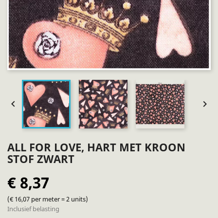


ALL FOR LOVE, HART MET KROON
STOF ZWART
€ 8,37
(€ 16,07 per meter = 2 units)
Inclusief belasting