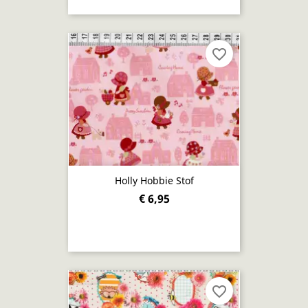
favorite_border
Holly Hobbie Stof
€ 6,95
favorite_border