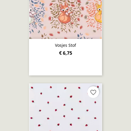
Vosjes Stof
€ 6,75
favorite_border