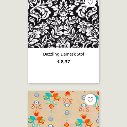
favorite_border
Dazzling Damask Stof
€ 8,37
favorite_border