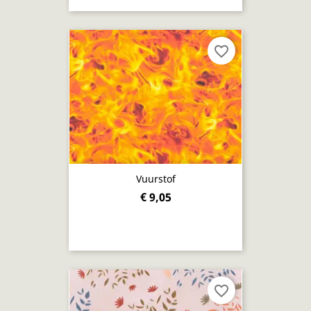
favorite_border
Vuurstof
€ 9,05
favorite_border