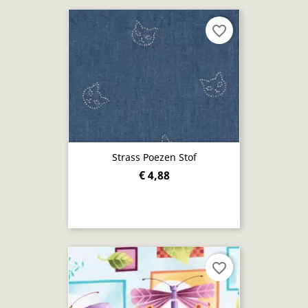
favorite_border
Strass Poezen Stof
€ 4,88
favorite_border