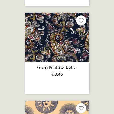
favorite_border
Paisley Print Stof Light...
€ 3,45
favorite_border