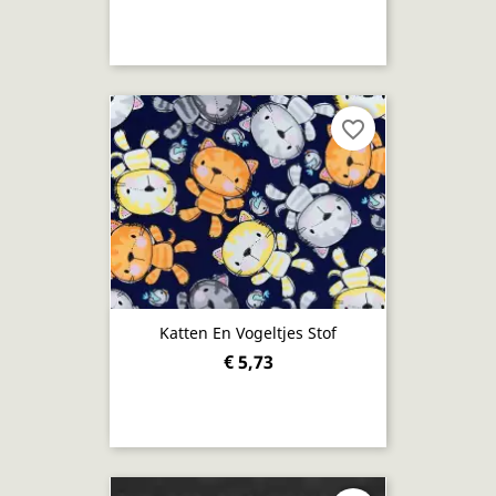
favorite_border
Katten En Vogeltjes Stof
€ 5,73