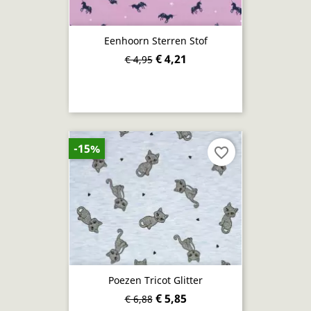
Eenhoorn Sterren Stof
€ 4,21
€ 4,95
-15%
favorite_border
Poezen Tricot Glitter
€ 5,85
€ 6,88