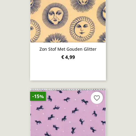
Zon Stof Met Gouden Glitter
€ 4,99
-15%
favorite_border