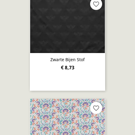
favorite_border
Zwarte Bijen Stof
€ 8,73
favorite_border