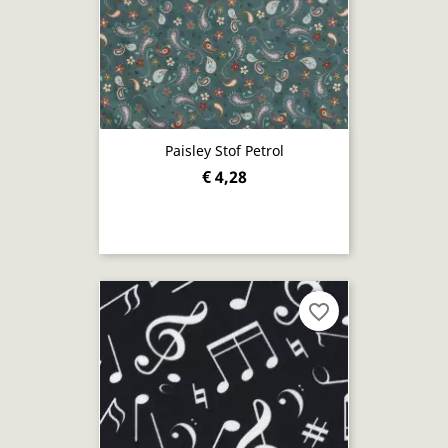
Paisley Stof Petrol
€ 4,28
favorite_border