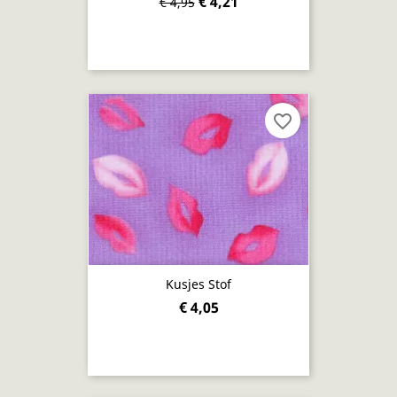
€ 4,21
€ 4,95
favorite_border
Kusjes Stof
€ 4,05