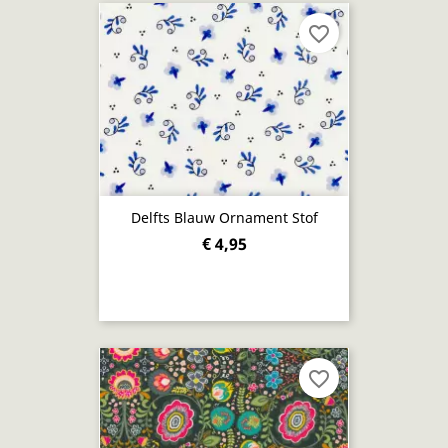
favorite_border
Delfts Blauw Ornament Stof
€ 4,95
favorite_border