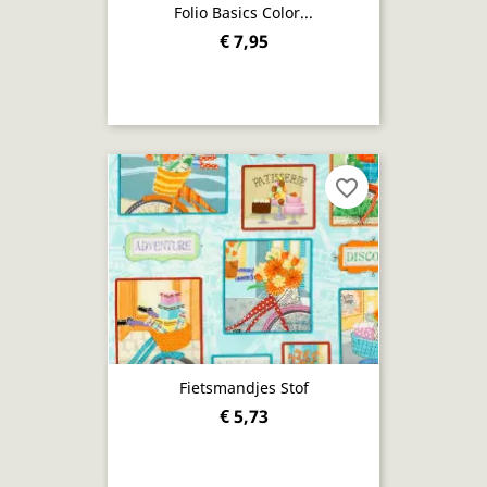
Folio Basics Color...
€ 7,95
favorite_border
Fietsmandjes Stof
€ 5,73