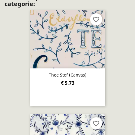
categorie:
favorite_border
Thee Stof (canvas)
€ 5,73
favorite_border