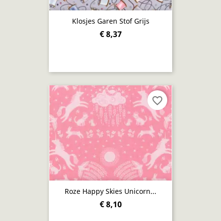
Klosjes Garen Stof Grijs
€ 8,37
favorite_border
Roze Happy Skies Unicorn...
€ 8,10