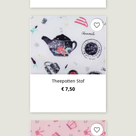
favorite_border
Theepotten Stof
€ 7,50
favorite_border