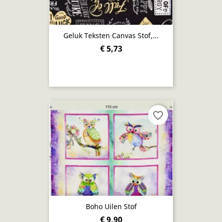
Geluk Teksten Canvas Stof,...
€ 5,73
favorite_border
Boho Uilen Stof
€ 9,90