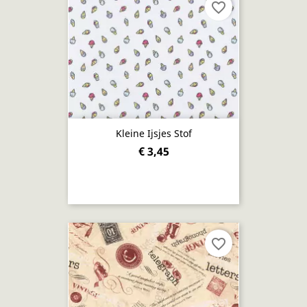
favorite_border
Kleine Ijsjes Stof
€ 3,45
favorite_border