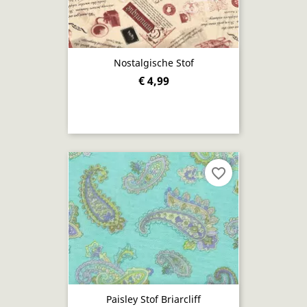
Nostalgische Stof
€ 4,99
favorite_border
Paisley Stof Briarcliff