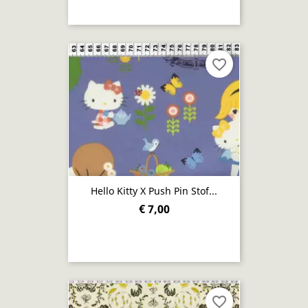
favorite_border
Hello Kitty X Push Pin Stof...
€ 7,00
favorite_border