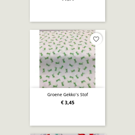
favorite_border
Groene Gekko's Stof
€ 3,45