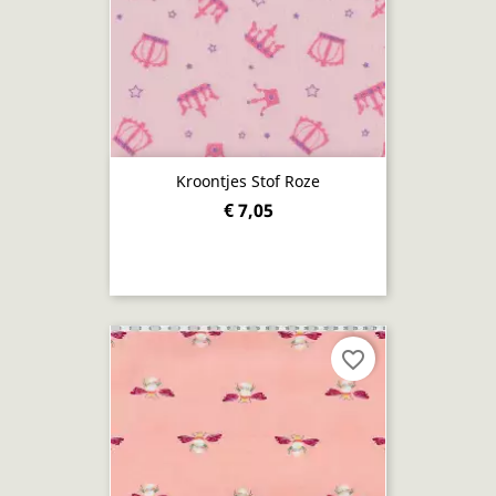
Kroontjes Stof Roze
€ 7,05
favorite_border