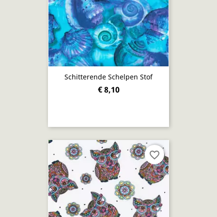
Schitterende Schelpen Stof
€ 8,10
favorite_border