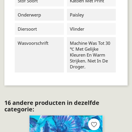
Stof Soort
Katoen Met Print
Onderwerp
Paisley
Diersoort
Vlinder
Wasvoorschrift
Machine Was Tot 30
℃ Met Gelijke
Kleuren En Warm
Strijken. Niet In De
Droger.
16 andere producten in dezelfde
categorie:
favorite_border