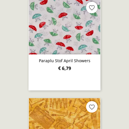
favorite_border
Paraplu Stof April Showers
€ 6,79
favorite_border