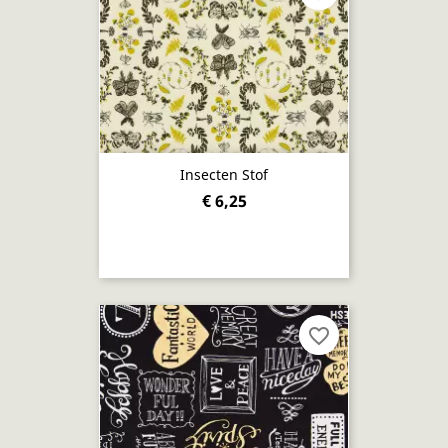
Insecten Stof
€ 6,25
favorite_border