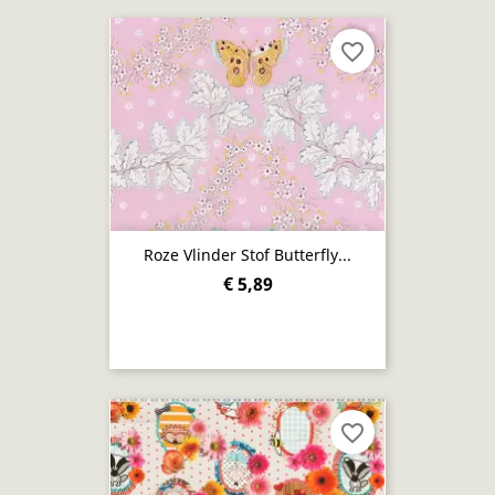
favorite_border
Roze Vlinder Stof Butterfly...
€ 5,89
favorite_border