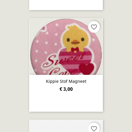
favorite_border
Kippie Stof Magneet
€ 3,00
favorite_border