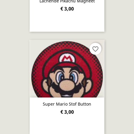
Lachende Pikachu Magneet
€ 3,00
favorite_border
Super Mario Stof Button
€ 3,00