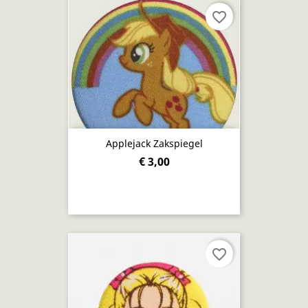
favorite_border
Applejack Zakspiegel
€ 3,00
favorite_border