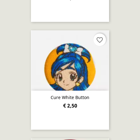
favorite_border
Cure White Button
€ 2,50