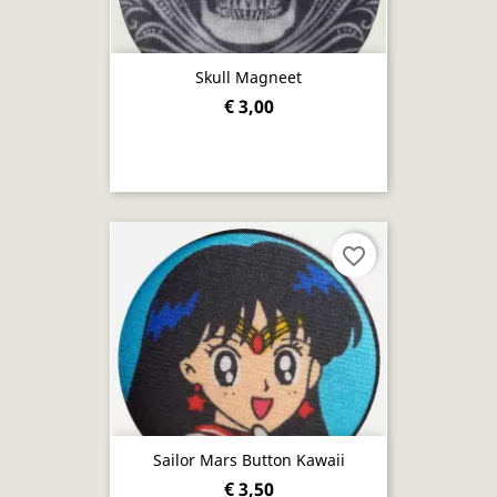
Skull Magneet
€ 3,00
favorite_border
Sailor Mars Button Kawaii
€ 3,50