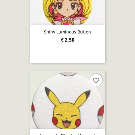
Shiny Luminous Button
€ 2,50
favorite_border