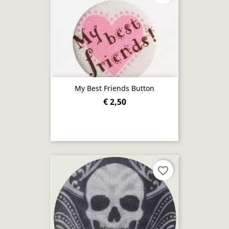
My Best Friends Button
€ 2,50
favorite_border