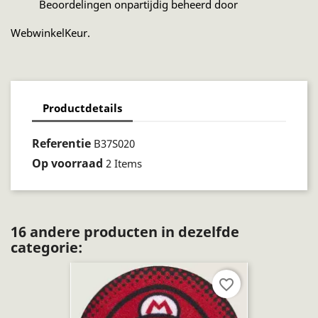
Beoordelingen onpartijdig beheerd door
WebwinkelKeur.
Productdetails
Referentie
B37S020
Op voorraad
2 Items
16 andere producten in dezelfde
categorie:
favorite_border