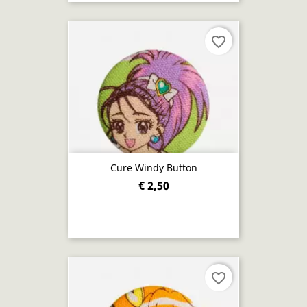
favorite_border
Cure Windy Button
€ 2,50
favorite_border