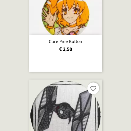
Cure Pine Button
€ 2,50
favorite_border