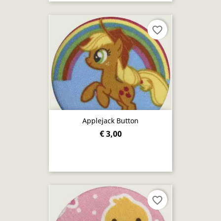
favorite_border
Applejack Button
€ 3,00
favorite_border