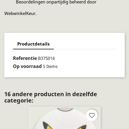
Beoordelingen onpartijdig beheerd door
WebwinkelKeur.
Productdetails
Referentie
B37S014
Op voorraad
5 Items
16 andere producten in dezelfde
categorie:
favorite_border