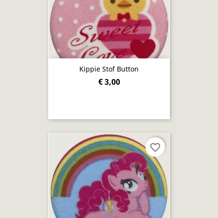
Kippie Stof Button
€ 3,00
favorite_border