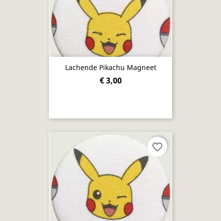
Lachende Pikachu Magneet
€ 3,00
favorite_border