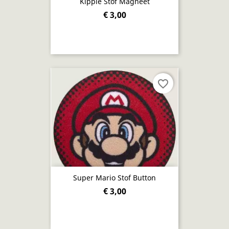
Kippie Stof Magneet
€ 3,00
favorite_border
Super Mario Stof Button
€ 3,00