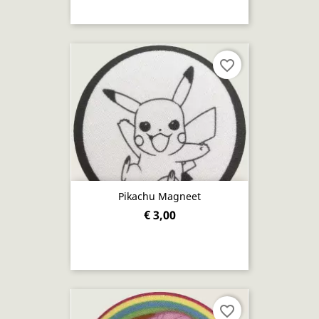
favorite_border
Pikachu Magneet
€ 3,00
favorite_border