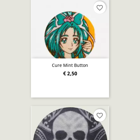
favorite_border
Cure Mint Button
€ 2,50
favorite_border