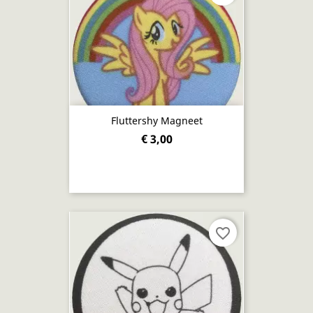
Fluttershy Magneet
€ 3,00
favorite_border