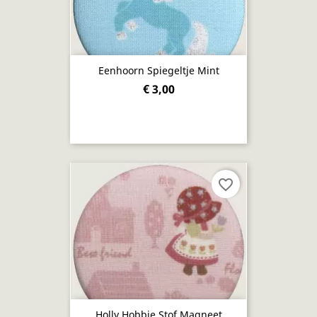
Eenhoorn Spiegeltje Mint
€ 3,00
favorite_border
Holly Hobbie Stof Magneet