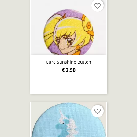
favorite_border
Cure Sunshine Button
€ 2,50
favorite_border