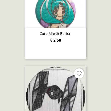
Cure March Button
€ 2,50
favorite_border