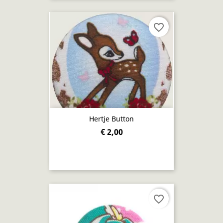
favorite_border
Hertje Button
€ 2,00
favorite_border