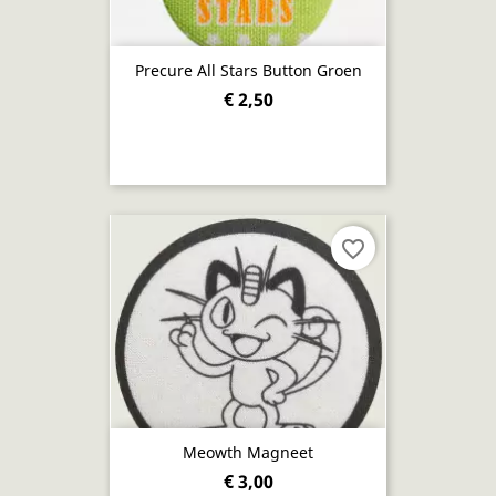
Precure All Stars Button Groen
€ 2,50
favorite_border
Meowth Magneet
€ 3,00