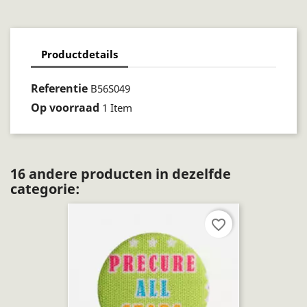
Productdetails
Referentie
B56S049
Op voorraad
1 Item
16 andere producten in dezelfde
categorie:
favorite_border