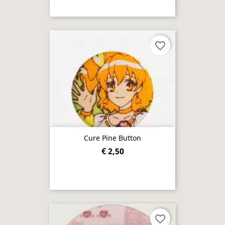
favorite_border
Cure Pine Button
€ 2,50
favorite_border