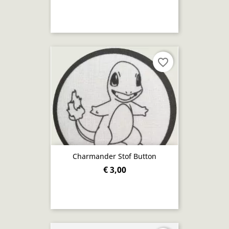
favorite_border
Charmander Stof Button
€ 3,00