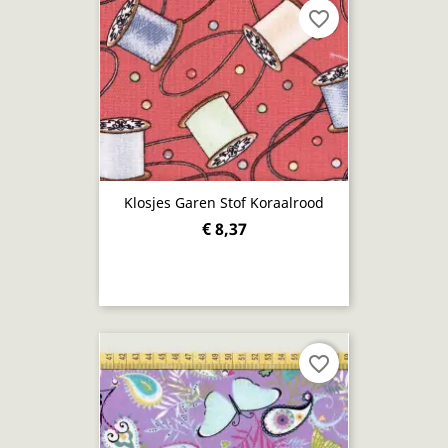
favorite_border
Klosjes Garen Stof Koraalrood
€ 8,37
favorite_border