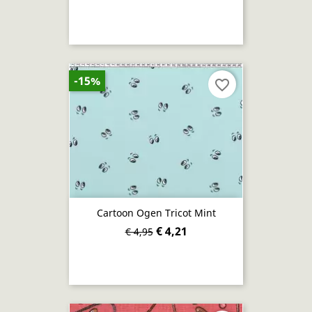
-15%
favorite_border
Cartoon Ogen Tricot Mint
€ 4,21
€ 4,95