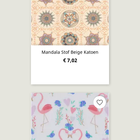
Mandala Stof Beige Katoen
€ 7,02
favorite_border