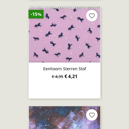
-15%
favorite_border
Eenhoorn Sterren Stof
€ 4,21
€ 4,95
favorite_border