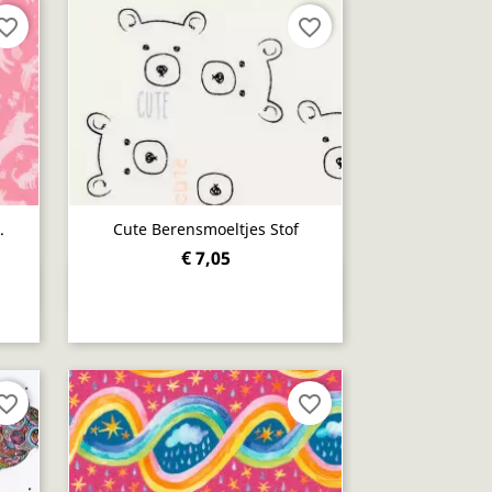
orite_border
favorite_border
.
Cute Berensmoeltjes Stof
€ 7,05
Snel bekijken

orite_border
favorite_border