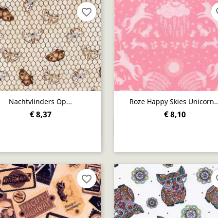
favorite_border
fav
Nachtvlinders Op...
Roze Happy Skies Unicorn..
€ 8,37
€ 8,10
Snel bekijken
Snel bekijken


favorite_border
fav