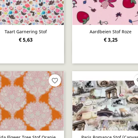
Taart Garnering Stof
Aardbeien Stof Roze
€ 5,63
€ 3,25
Snel bekijken
Snel bekijken


favorite_border
fav
lda Flower Tree Stof Oranje
Paris Romance Stof (canvas