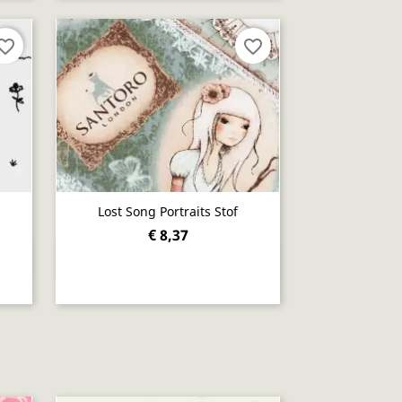
orite_border
favorite_border
Lost Song Portraits Stof
€ 8,37
Snel bekijken
