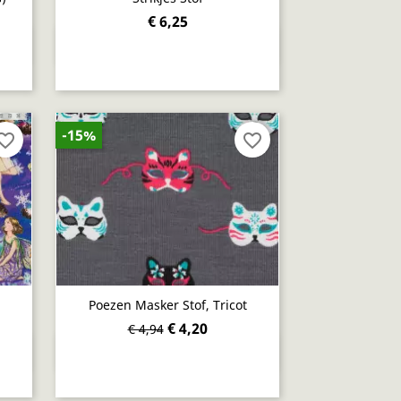
€ 6,25
Snel bekijken

-15%
orite_border
favorite_border
Poezen Masker Stof, Tricot
€ 4,20
€ 4,94
Snel bekijken
