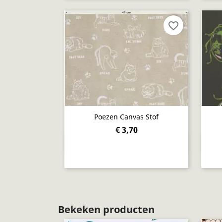
favorite_border
Poezen Canvas Stof
€ 3,70
Snel bekijken

Bekeken producten