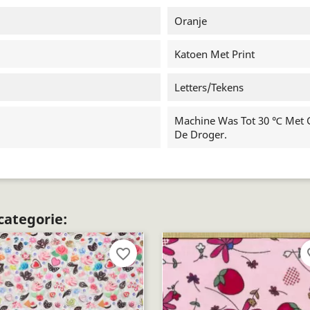
Oranje
Katoen Met Print
Letters/tekens
Machine Was Tot 30 ℃ Met Ge
De Droger.
categorie:
favorite_border
fav