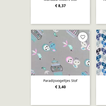
€ 8,37
Snel bekijken

favorite_border
Paradijsvogeltjes Stof
€ 3,40
Snel bekijken
