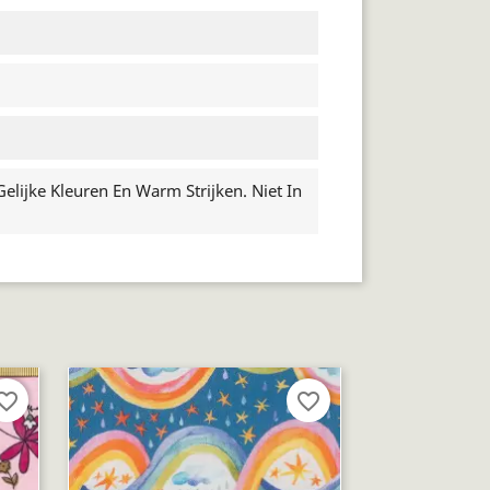
lijke Kleuren En Warm Strijken. Niet In
orite_border
favorite_border