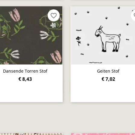
favorite_border
fav
Dansende Torren Stof
Geiten Stof
€ 8,43
€ 7,02
Snel bekijken
Snel bekijken

