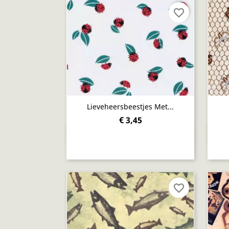
favorite_border
Lieveheersbeestjes Met...
€ 3,45
Snel bekijken

favorite_border