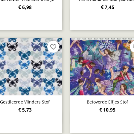
€ 6,98
€ 7,45
Snel bekijken
Snel bekijken


favorite_border
fav
Gestileerde Vlinders Stof
Betoverde Elfjes Stof
€ 5,73
€ 10,95
Snel bekijken
Snel bekijken

