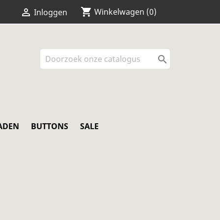
shopping_cart


Winkelwagen
(0)
Inloggen

ADEN
BUTTONS
SALE