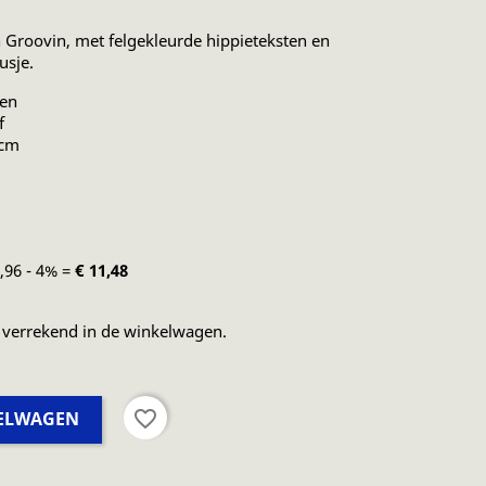
 Groovin, met felgekleurde hippieteksten en
usje.
oen
f
 cm
1,96 - 4% =
€ 11,48
 verrekend in de winkelwagen.
favorite_border
KELWAGEN