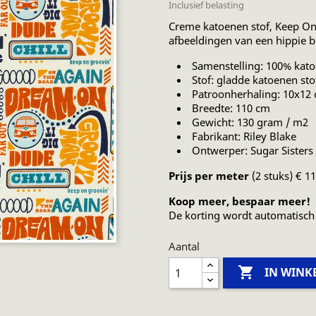
Inclusief belasting
Creme katoenen stof, Keep On
afbeeldingen van een hippie b
Samenstelling: 100% kat
Stof: gladde katoenen sto
Patroonherhaling: 10x12
Breedte: 110 cm
Gewicht: 130 gram / m2
Fabrikant: Riley Blake
Ontwerper: Sugar Sisters
Prijs per meter
(2 stuks) € 1
Koop meer, bespaar meer!
De korting wordt automatisch
Aantal

IN WIN