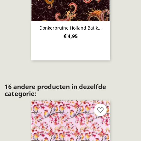
Donkerbruine Holland Batik...
€ 4,95
16 andere producten in dezelfde
categorie:
favorite_border