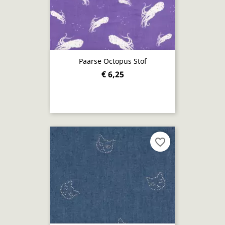
Paarse Octopus Stof
€ 6,25
favorite_border