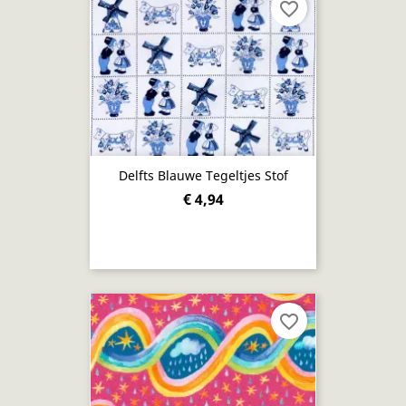
favorite_border
Delfts Blauwe Tegeltjes Stof
€ 4,94
favorite_border