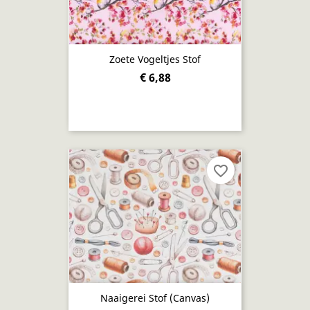
Zoete Vogeltjes Stof
€ 6,88
favorite_border
Naaigerei Stof (canvas)