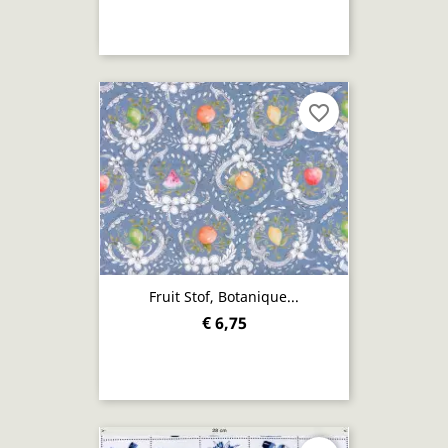
favorite_border
Fruit Stof, Botanique...
€ 6,75