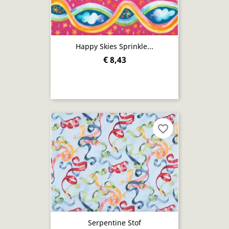
Happy Skies Sprinkle...
€ 8,43
favorite_border
Serpentine Stof