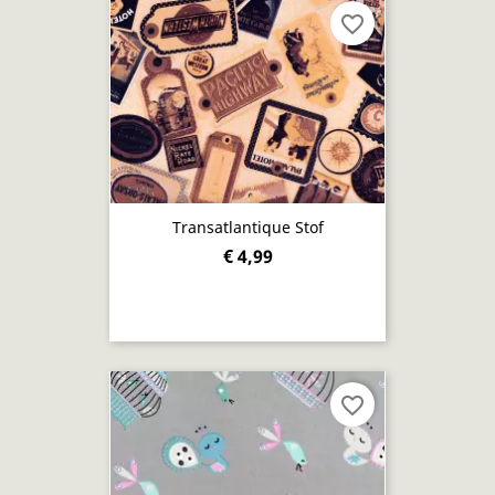
favorite_border
Transatlantique Stof
€ 4,99
favorite_border