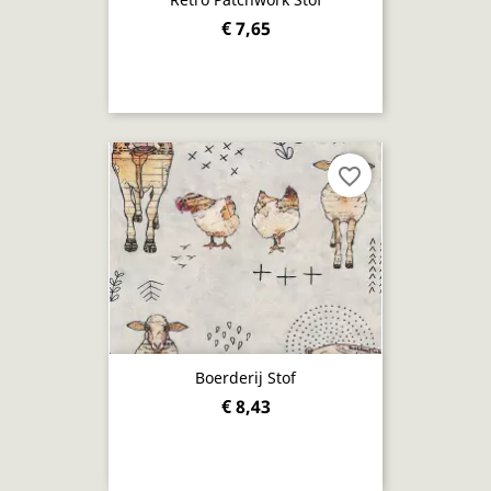
€ 7,65
favorite_border
Boerderij Stof
€ 8,43