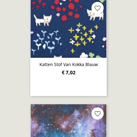
favorite_border
Katten Stof Van Kokka Blauw
€ 7,02
favorite_border