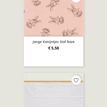
Jonge Konijntjes Stof Roze
€ 5,50
favorite_border