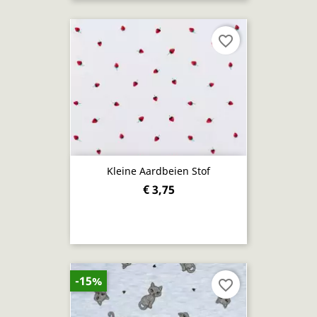
favorite_border
Kleine Aardbeien Stof
€ 3,75
-15%
favorite_border