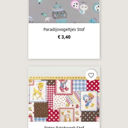
Paradijsvogeltjes Stof
€ 3,40
favorite_border
Retro Patchwork Stof