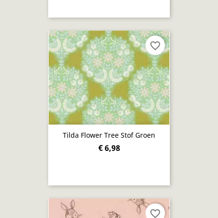
favorite_border
Tilda Flower Tree Stof Groen
€ 6,98
favorite_border