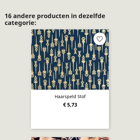
16 andere producten in dezelfde
categorie:
favorite_border
Haarspeld Stof
€ 5,73