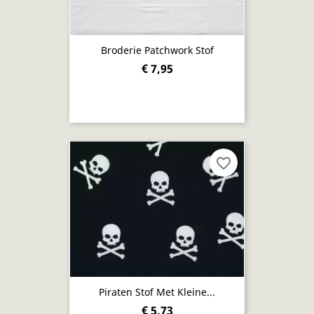
Broderie Patchwork Stof
€ 7,95
favorite_border
Piraten Stof Met Kleine...
€ 5,73