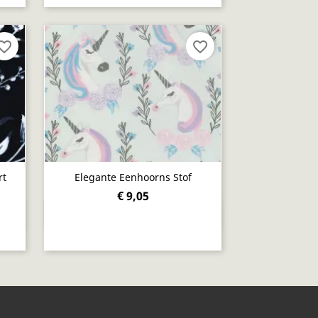
orite_border
favorite_border
rt
Elegante Eenhoorns Stof
€ 9,05
Snel bekijken
