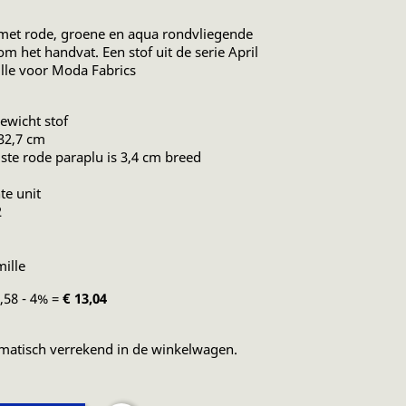
 met rode, groene en aqua rondvliegende
om het handvat. Een stof uit de serie April
lle voor Moda Fabrics
ewicht stof
 32,7 cm
ste rode paraplu is 3,4 cm breed
te unit
2
ille
3,58 - 4% =
€ 13,04
matisch verrekend in de winkelwagen.