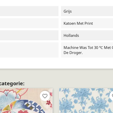
Grijs
Katoen Met Print
Hollands
Machine Was Tot 30 ℃ Met Ge
De Droger.
categorie:
favorite_border
fav