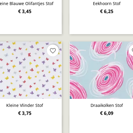
eine Blauwe Olifantjes Stof
Eekhoorn Stof
€ 3,45
€ 6,25
Snel bekijken
Snel bekijken


favorite_border
fav
Kleine Vlinder Stof
Draaikolken Stof
€ 3,75
€ 6,09
Snel bekijken
Snel bekijken

