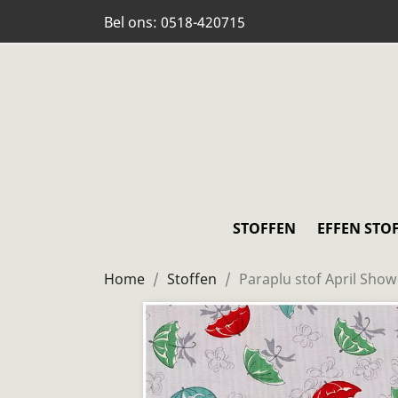
Bel ons:
0518-420715
STOFFEN
EFFEN STO
Home
Stoffen
Paraplu stof April Show