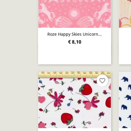
Roze Happy Skies Unicorn...
€ 8,10
Snel bekijken

favorite_border