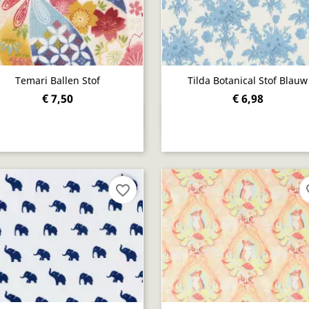
Temari Ballen Stof
Tilda Botanical Stof Blauw
€ 7,50
€ 6,98
Snel bekijken
Snel bekijken


favorite_border
fav