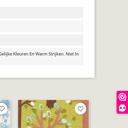
lijke Kleuren En Warm Strijken. Niet In
orite_border
favorite_border
9,6