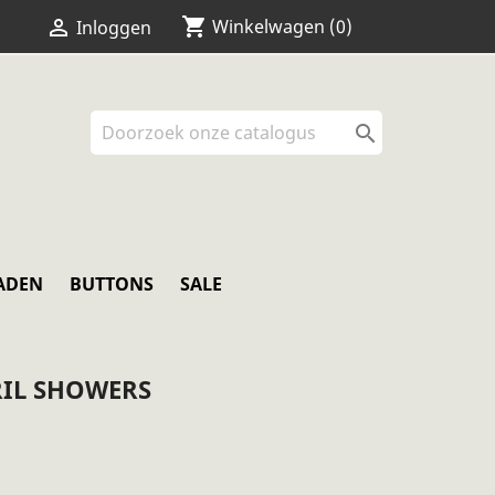
shopping_cart


Winkelwagen
(0)
Inloggen

ADEN
BUTTONS
SALE
RIL SHOWERS