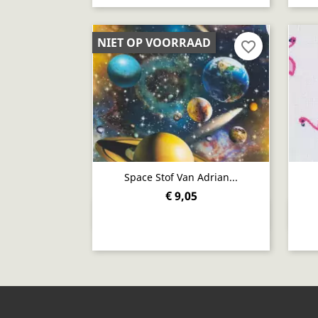
NIET OP VOORRAAD
favorite_border
Space Stof Van Adrian...
€ 9,05
Snel bekijken
