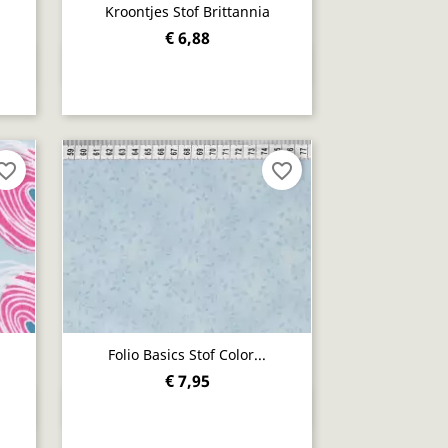
Kroontjes Stof Brittannia
€ 6,88
Snel bekijken

orite_border
favorite_border
Folio Basics Stof Color...
€ 7,95
Snel bekijken
