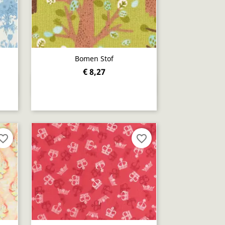
Bomen Stof
€ 8,27
Snel bekijken

orite_border
favorite_border