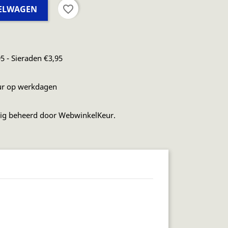
favorite_border
KELWAGEN
5 - Sieraden €3,95
ur op werkdagen
dig beheerd door WebwinkelKeur.