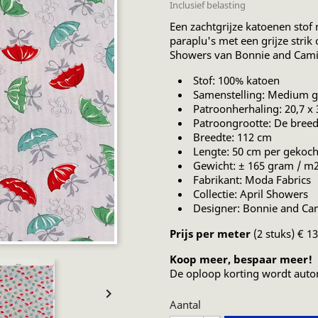
Inclusief belasting
Een zachtgrijze katoenen stof
paraplu's met een grijze strik 
Showers van Bonnie and Cami
Stof: 100% katoen
Samenstelling: Medium g
Patroonherhaling: 20,7 x
Patroongrootte: De breed
Breedte: 112 cm
Lengte: 50 cm per gekoch
Gewicht: ± 165 gram / m
Fabrikant: Moda Fabrics
Collectie: April Showers
Designer: Bonnie and Cam
Prijs per meter
(2 stuks) € 1
Koop meer, bespaar meer!
De oploop korting wordt auto

Aantal