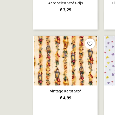
Aardbeien Stof Grijs
Kl
€ 3,25
Snel bekijken

favorite_border
Vintage Kerst Stof
€ 4,99
Snel bekijken
