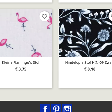
favorite_border
fav
Kleine Flamingo's Stof
Hindelopia Stof HIN-09 Zwa
€ 3,75
€ 8,18
Snel bekijken
Snel bekijken


Facebook
Pinterest
Instagram