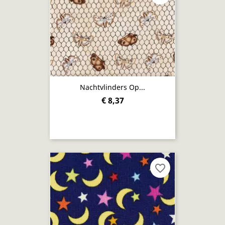
Nachtvlinders Op...
€ 8,37
favorite_border