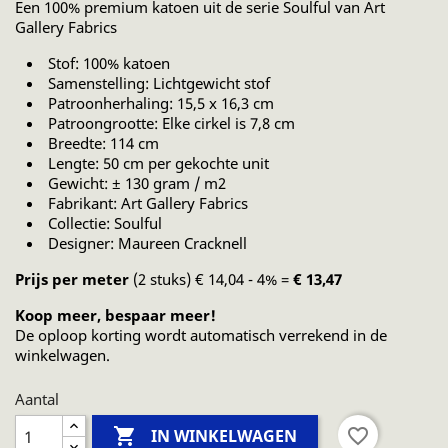
Een 100% premium katoen uit de serie Soulful van Art
Gallery Fabrics
Stof: 100% katoen
Samenstelling: Lichtgewicht stof
Patroonherhaling: 15,5 x 16,3 cm
Patroongrootte: Elke cirkel is 7,8 cm
Breedte: 114 cm
Lengte: 50 cm per gekochte unit
Gewicht: ± 130 gram / m2
Fabrikant: Art Gallery Fabrics
Collectie: Soulful
Designer: Maureen Cracknell
Prijs per meter
(2 stuks) € 14,04 - 4% =
€ 13,47
Koop meer, bespaar meer!
De oploop korting wordt automatisch verrekend in de
winkelwagen.
Aantal

favorite_border
IN WINKELWAGEN