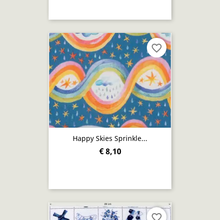
favorite_border
Happy Skies Sprinkle...
€ 8,10
favorite_border