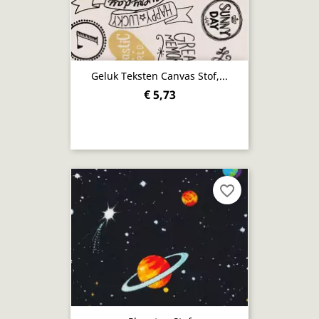
Geluk Teksten Canvas Stof,...
€ 5,73
favorite_border