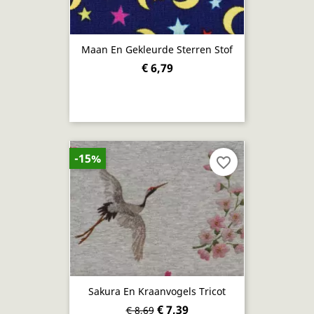
Maan En Gekleurde Sterren Stof
€ 6,79
-15%
favorite_border
Sakura En Kraanvogels Tricot
€ 7,39
€ 8,69