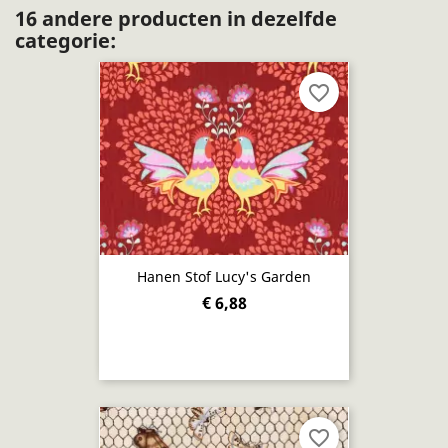
16 andere producten in dezelfde
categorie:
favorite_border
Hanen Stof Lucy's Garden
€ 6,88
favorite_border