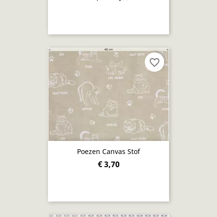
favorite_border
Poezen Canvas Stof
€ 3,70