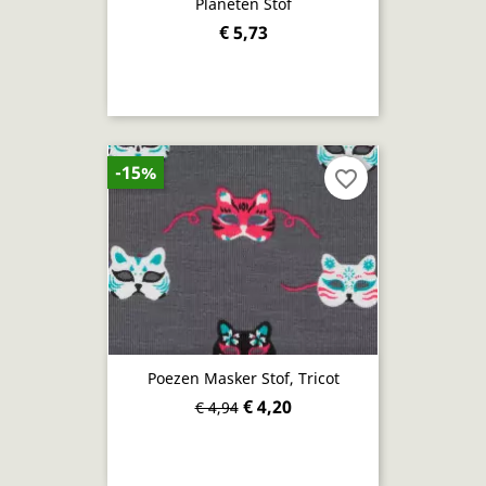
Planeten Stof
€ 5,73
-15%
favorite_border
Poezen Masker Stof, Tricot
€ 4,20
€ 4,94