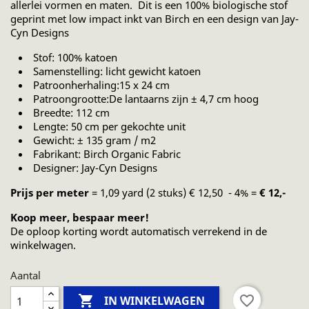
allerlei vormen en maten. Dit is een 100% biologische stof
geprint met low impact inkt van Birch en een design van Jay-
Cyn Designs
Stof: 100% katoen
Samenstelling: licht gewicht katoen
Patroonherhaling:15 x 24 cm
Patroongrootte:De lantaarns zijn ± 4,7 cm hoog
Breedte: 112 cm
Lengte: 50 cm per gekochte unit
Gewicht: ± 135 gram / m2
Fabrikant: Birch Organic Fabric
Designer: Jay-Cyn Designs
Prijs per meter
= 1,09 yard (2 stuks) € 12,50 - 4% =
€ 12,-
Koop meer, bespaar meer!
De oploop korting wordt automatisch verrekend in de
winkelwagen.
Aantal

favorite_border
IN WINKELWAGEN