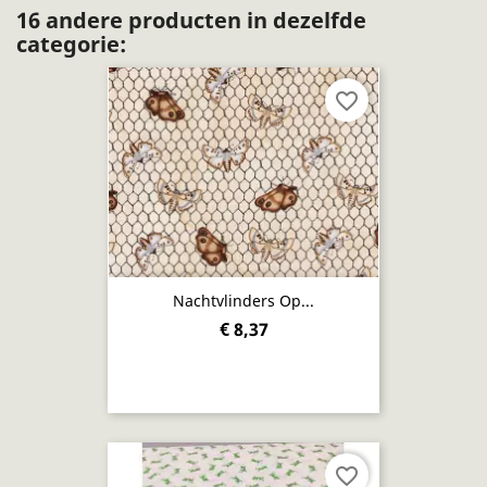
16 andere producten in dezelfde
categorie:
favorite_border
Nachtvlinders Op...
€ 8,37
favorite_border