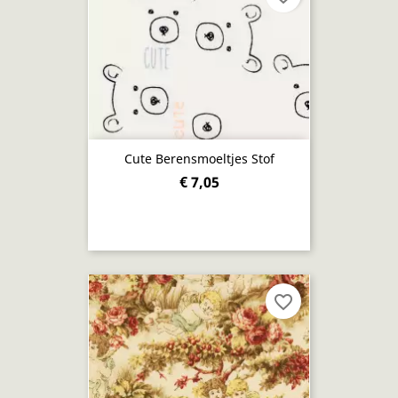
Cute Berensmoeltjes Stof
€ 7,05
favorite_border