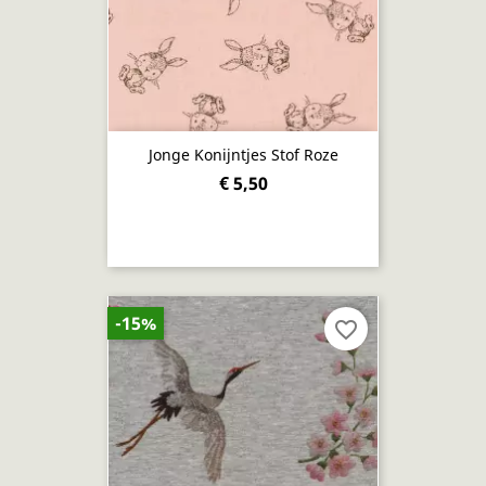
Jonge Konijntjes Stof Roze
€ 5,50
-15%
favorite_border