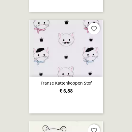
favorite_border
Franse Kattenkoppen Stof
€ 6,88
favorite_border