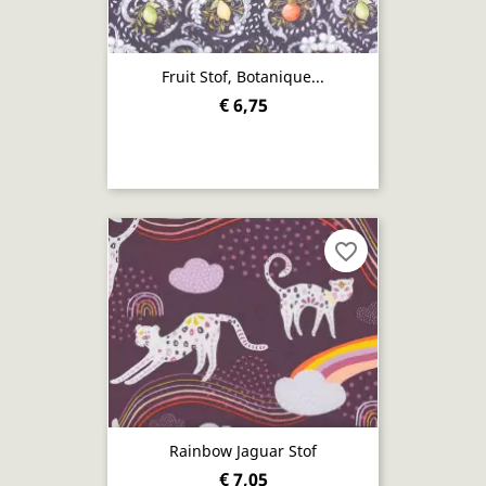
Fruit Stof, Botanique...
€ 6,75
favorite_border
Rainbow Jaguar Stof
€ 7,05