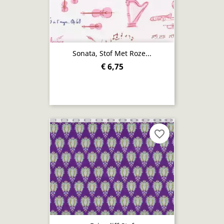
Sonata, Stof Met Roze...
€ 6,75
favorite_border