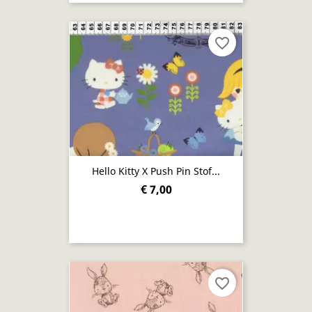
favorite_border
Hello Kitty X Push Pin Stof...
€ 7,00
favorite_border