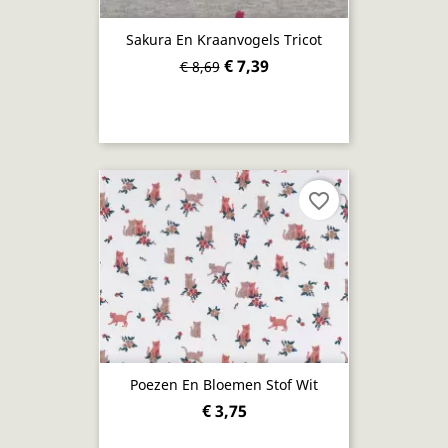
Sakura En Kraanvogels Tricot
€ 7,39
€ 8,69
favorite_border
Poezen En Bloemen Stof Wit
€ 3,75