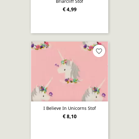
Briarcliff Stof
€ 4,99
favorite_border
I Believe In Unicorns Stof
€ 8,10