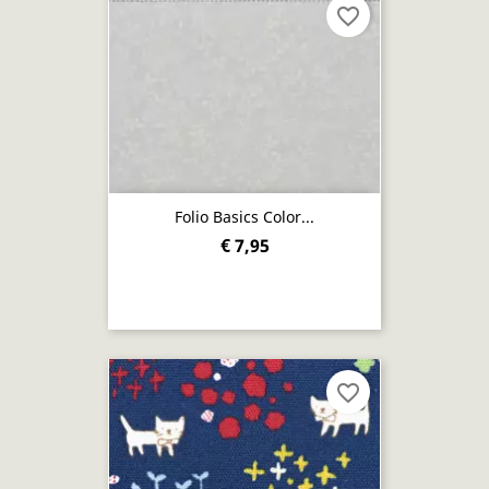
favorite_border
Folio Basics Color...
€ 7,95
favorite_border