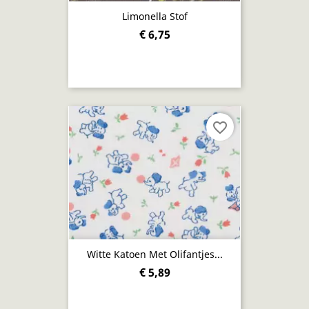
Limonella Stof
€ 6,75
favorite_border
Witte Katoen Met Olifantjes...
€ 5,89