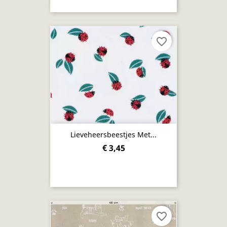
favorite_border
Lieveheersbeestjes Met...
€ 3,45
favorite_border