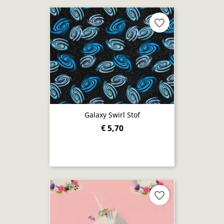
favorite_border
Galaxy Swirl Stof
€ 5,70
favorite_border