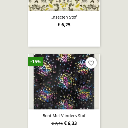
Insecten Stof
€ 6,25
-15%
favorite_border
Bont Met Vlinders Stof
€ 6,33
€ 7,45