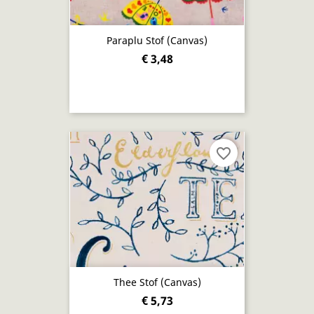
Paraplu Stof (canvas)
€ 3,48
favorite_border
Thee Stof (canvas)
€ 5,73