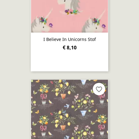
I Believe In Unicorns Stof
€ 8,10
favorite_border