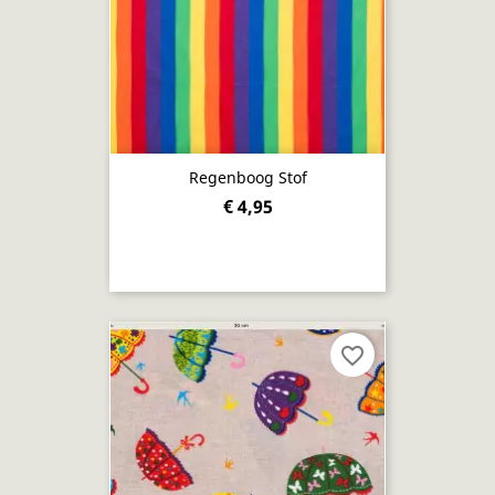
Regenboog Stof
€ 4,95
favorite_border