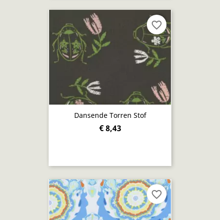
favorite_border
Dansende Torren Stof
€ 8,43
favorite_border