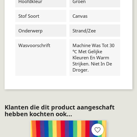
Hoofdkleur
Groen
Stof Soort
Canvas
Onderwerp
Strand/zee
Wasvoorschrift
Machine Was Tot 30
℃ Met Gelijke
Kleuren En Warm
Strijken. Niet In De
Droger.
Klanten die dit product aangeschaft
hebben kochten ook...
favorite_border