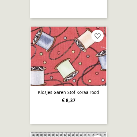
favorite_border
Klosjes Garen Stof Koraalrood
€ 8,37