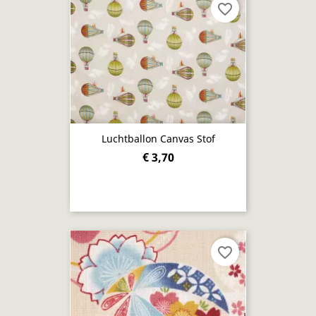
favorite_border
Luchtballon Canvas Stof
€ 3,70
favorite_border